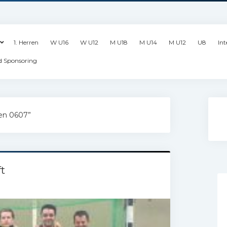
1. Herren
W U16
W U12
M U18
M U14
M U12
U8
Int
d Sponsoring
ren 0607”
t