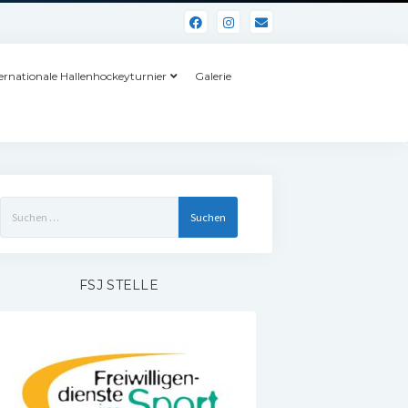
ernationale Hallenhockeyturnier
Galerie
Suchen
nach:
FSJ STELLE