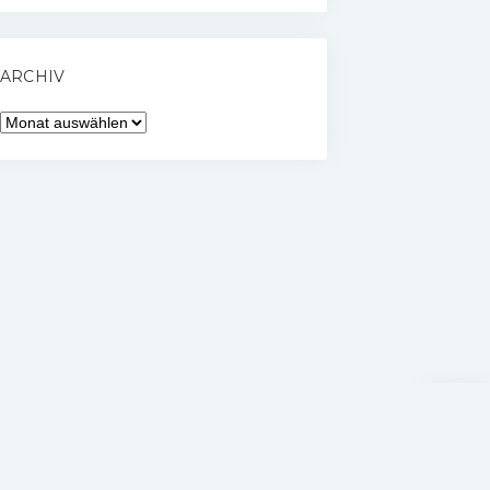
ARCHIV
Archiv
Nach
oben
scrolle