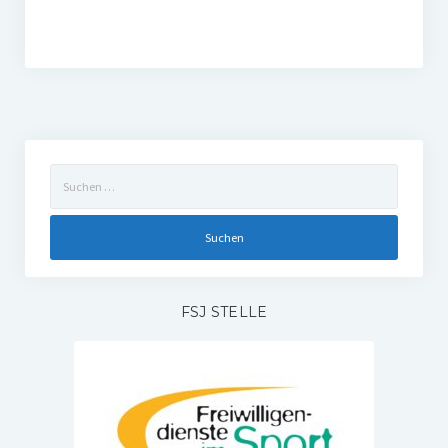
W U16
W U12
M U18
M U14
Suchen
nach:
M U12
U8
Internationale Hallenhockeyturnier
FSJ STELLE
Sieger
Zocker Reloaded
Galerie
Jugend Sponsoring