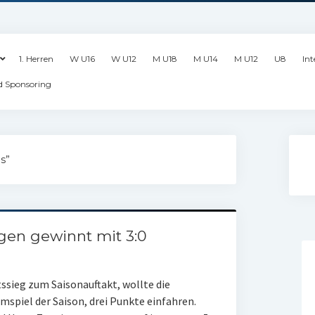
1. Herren
W U16
W U12
M U18
M U14
M U12
U8
Int
d Sponsoring
s”
gen gewinnt mit 3:0
ssieg zum Saisonauftakt, wollte die
mspiel der Saison, drei Punkte einfahren.