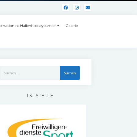
ernationale Hallenhockeyturnier
Galerie
Suchen
nach:
FSJ STELLE