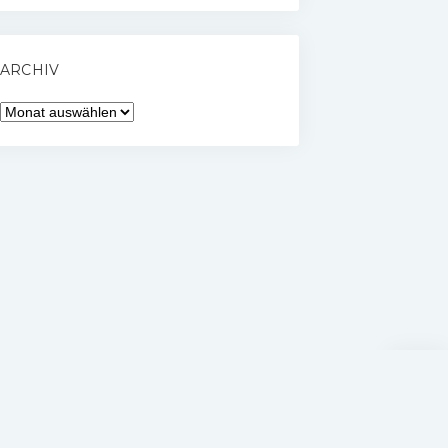
ARCHIV
Archiv
Nach
oben
scrolle