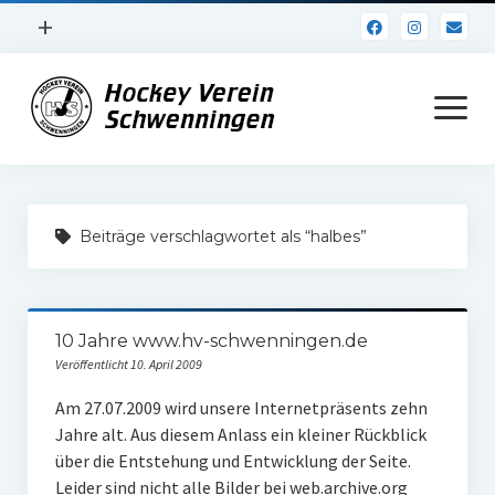
Menü
+
öffnen
Impressum
Menü
öffnen
Datenschutz
Verein
Beiträge verschlagwortet als “halbes”
Daten und Fakten
Online Jubiläum
10 Jahre www.hv-schwenningen.de
Vereinsheim
Veröffentlicht 10. April 2009
Hockey Shirts
Am 27.07.2009 wird unsere Internetpräsents zehn
Jahre alt. Aus diesem Anlass ein kleiner Rückblick
FSJ Stelle
über die Entstehung und Entwicklung der Seite.
1. Herren
Leider sind nicht alle Bilder bei web.archive.org