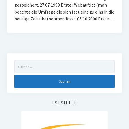
gespeichert. 27.07.1999 Erster Webauftitt (man
W U16
beachte die Umfrage die sich fast eins zu eins in die
heutige Zeit übernehmen lässt. 05.10.2000 Erste…
W U12
M U18
M U14
M U12
Suchen
U8
nach:
Internationale Hallenhockeyturnier
Sieger
FSJ STELLE
Zocker Reloaded
Galerie
Jugend Sponsoring