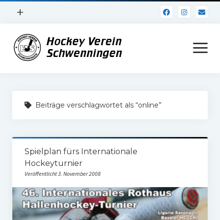
Menü
+
öffnen
Impressum
Menü
öffnen
Datenschutz
Verein
Beiträge verschlagwortet als “online”
Daten und Fakten
Online Jubiläum
Spielplan fürs Internationale
Vereinsheim
Hockeyturnier
Hockey Shirts
Veröffentlicht 3. November 2008
FSJ Stelle
1. Herren