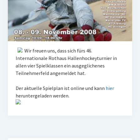
W U16
W U12
M U18
M U14
Wir freuen uns, dass sich fürs 46.
Internationale Rothaus Hallenhockeyturnier in
M U12
allen vier Spielklassen ein ausgeglichenes
Teilnehmerfeld angemeldet hat.
U8
Internationale Hallenhockeyturnier
Der aktuelle Spielplan ist online und kann
hier
heruntergeladen werden.
Sieger
Zocker Reloaded
Galerie
Jugend Sponsoring