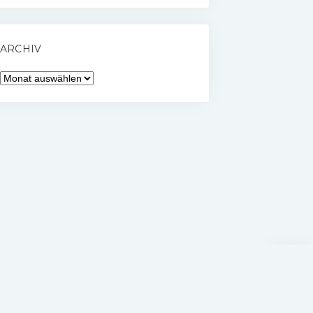
ARCHIV
Archiv
Nach
oben
scrolle