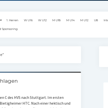
1. Herren
W U16
W U12
M U18
M U14
M U12
U8
Int
d Sponsoring
ie”
chlagen
en C des HVS nach Stuttgart. Im ersten
 Bietigheimer HTC. Nach einer hektisch und