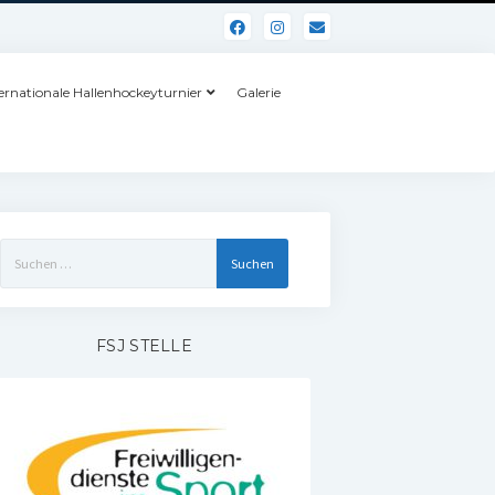
ernationale Hallenhockeyturnier
Galerie
Suchen
nach:
FSJ STELLE