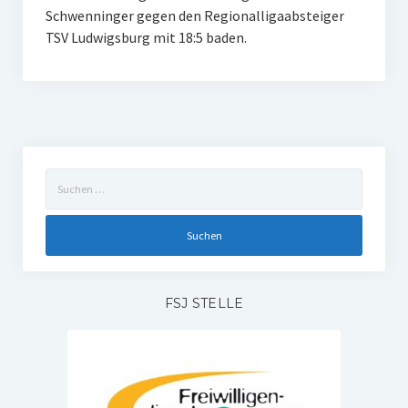
Schwenninger gegen den Regionalligaabsteiger
W U16
TSV Ludwigsburg mit 18:5 baden.
W U12
M U18
M U14
Suchen
M U12
nach:
U8
Internationale Hallenhockeyturnier
Sieger
FSJ STELLE
Zocker Reloaded
Galerie
Jugend Sponsoring