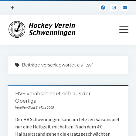
Menü
+
öffnen
Impressum
Menü
öffnen
Datenschutz
Verein
Beiträge verschlagwortet als “tsv”
Daten und Fakten
Online Jubiläum
HVS verabschiedet sich aus der
Vereinsheim
Oberliga
Hockey Shirts
Veröffentlicht 8. März 2009
Der HV Schwenningen kann im letzten Saisonspiel
FSJ Stelle
nur eine Halbzeit mithalten. Nach dem 4:0
1. Herren
Halbzeitstand gehen die ersatzgeschwächten