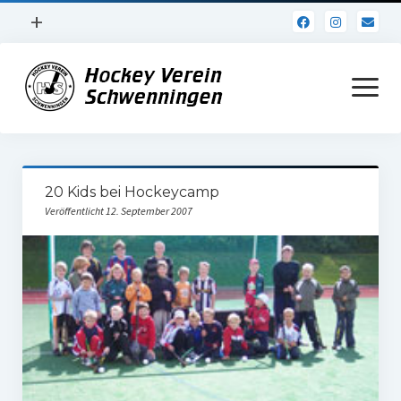
Menü
+
öffnen
Impressum
Menü
öffnen
Datenschutz
Verein
20 Kids bei Hockeycamp
Daten und Fakten
Veröffentlicht 12. September 2007
Online Jubiläum
Vereinsheim
Hockey Shirts
FSJ Stelle
1. Herren