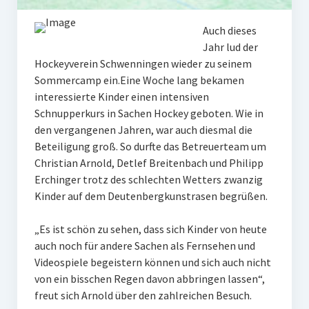
W U16
Auch dieses
Jahr lud der
W U12
Hockeyverein Schwenningen wieder zu seinem
M U18
Sommercamp ein.Eine Woche lang bekamen
interessierte Kinder einen intensiven
M U14
Schnupperkurs in Sachen Hockey geboten. Wie in
den vergangenen Jahren, war auch diesmal die
M U12
Beteiligung groß. So durfte das Betreuerteam um
Christian Arnold, Detlef Breitenbach und Philipp
U8
Erchinger trotz des schlechten Wetters zwanzig
Internationale Hallenhockeyturnier
Kinder auf dem Deutenbergkunstrasen begrüßen.
Sieger
„Es ist schön zu sehen, dass sich Kinder von heute
auch noch für andere Sachen als Fernsehen und
Zocker Reloaded
Videospiele begeistern können und sich auch nicht
von ein bisschen Regen davon abbringen lassen“,
Galerie
freut sich Arnold über den zahlreichen Besuch.
Jugend Sponsoring