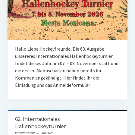
W U16
W U12
M U18
M U14
Hallo Liebe Hockeyfreunde, Die 63. Ausgabe
unsereres Internationales Hallenhockeyturnier
M U12
findet dieses Jahr am 07. – 08. November statt und
die ersten Mannschaften haben bereits ihr
U8
Kommen angekündigt. Hier findet ihr die
Internationale Hallenhockeyturnier
Einladung und das Anmeldeformular
Sieger
Zocker Reloaded
62. Internationales
Galerie
Hallenhockeyturnier
Veröffentlicht 25. Juli 2025
Jugend Sponsoring