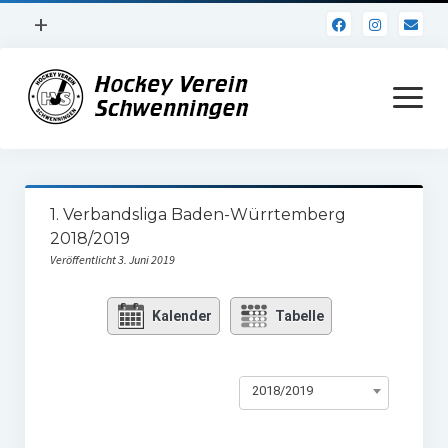
Menü
+
öffnen
Impressum
Menü
öffnen
Datenschutz
Verein
1. Verbandsliga Baden-Würrtemberg
Daten und Fakten
2018/2019
Veröffentlicht 3. Juni 2019
Online Jubiläum
Vereinsheim
Kalender
Tabelle
Hockey Shirts
2018/2019
FSJ Stelle
1. Herren