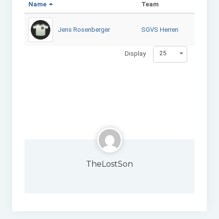
Name
Team
W U16
Jens Rosenberger
SGVS Herren
W U12
25
Display
M U18
M U14
M U12
U8
Internationale Hallenhockeyturnier
Sieger
TheLostSon
Zocker Reloaded
Galerie
Jugend Sponsoring