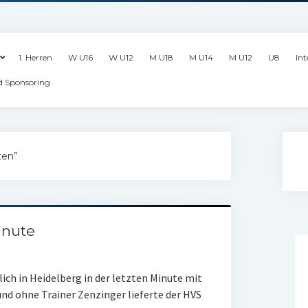
1. Herren
W U16
W U12
M U18
M U14
M U12
U8
Int
d Sponsoring
ten”
inute
ich in Heidelberg in der letzten Minute mit
 und ohne Trainer Zenzinger lieferte der HVS