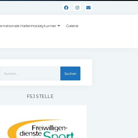
ernationale Hallenhockeyturnier
Galerie
Suchen
nach:
FSJ STELLE