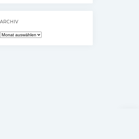
ARCHIV
Archiv
Nach
oben
scrolle