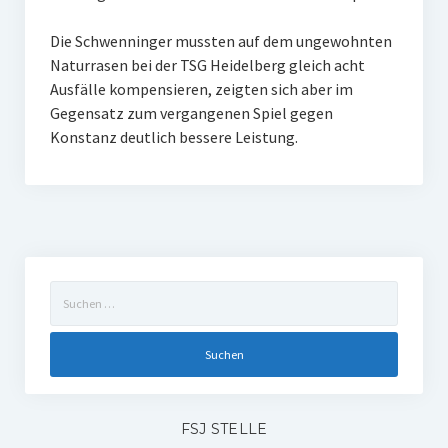
W U16
Die Schwenninger mussten auf dem ungewohnten
Naturrasen bei der TSG Heidelberg gleich acht
W U12
Ausfälle kompensieren, zeigten sich aber im
Gegensatz zum vergangenen Spiel gegen
M U18
Konstanz deutlich bessere Leistung.
M U14
M U12
U8
Internationale Hallenhockeyturnier
Suchen
nach:
Sieger
Zocker Reloaded
Galerie
FSJ STELLE
Jugend Sponsoring