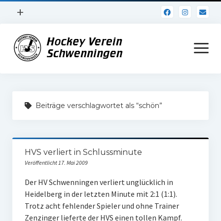
Menü
+
öffnen
Impressum
Menü
öffnen
Datenschutz
Verein
Beiträge verschlagwortet als “schön”
Daten und Fakten
Online Jubiläum
HVS verliert in Schlussminute
Vereinsheim
Veröffentlicht 17. Mai 2009
Hockey Shirts
Der HV Schwenningen verliert unglücklich in
Heidelberg in der letzten Minute mit 2:1 (1:1).
FSJ Stelle
Trotz acht fehlender Spieler und ohne Trainer
1. Herren
Zenzinger lieferte der HVS einen tollen Kampf.