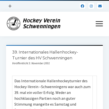
Menü
+
öffnen
Impressum
Menü
öffnen
Datenschutz
Verein
39. Internationales Hallenhockey-
Daten und Fakten
Turnier des HV Schwenningen
Veröffentlicht 3. November 2001
Online Jubiläum
Vereinsheim
Das Internationale Hallenhockeyturnier des
Hockey Shirts
Hockey-Verein –Schwenningens war auch zum
39. mal ein voller Erfolg. Weder an
FSJ Stelle
hochklassigen Partien noch an guter
Stimmung mangelte es Samstag und
1. Herren