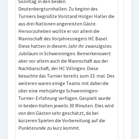
Sonntag in den beiden
Deutenbergturnhallen. Zu beginn des
W U16
Turniers begrüßte Vorstand Holger Haller die
W U12
aus drei Nationen angereisten Gäste.
Hervorzuheben wollte er vor allem die
M U18
Mannschaft des Vorjahressiegers HC Basel.
Diese hatten in diesem Jahr ihr zwanzigstes
M U14
Jubiläum in Schwenningen. Bemerkenswert
aber vor allem auch die Mannschaft aus der
M U12
Nachbarschaft, der HC Villingen. Diese
U8
besuchte das Turnier bereits zum 33. mal. Des
weiteren waren einige Teams mit dabei die
Internationale Hallenhockeyturnier
über eine mehrjährige Schwenningen-
Turnier-Erfahrung verfügen. Gespielt wurde
Sieger
in beiden Hallen jeweils 30 Minuten. Dies wird
von den Gästen sehr geschätzt, da bei
Zocker Reloaded
kürzeren Spielen die Vorbereitung auf die
Galerie
Punkterunde zu kurz kommt.
Jugend Sponsoring