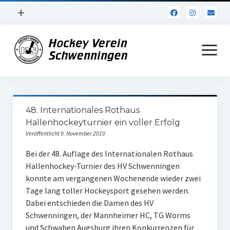
Menü
+
öffnen
Impressum
Menü
öffnen
Datenschutz
Verein
48. Internationales Rothaus
Daten und Fakten
Hallenhockeyturnier ein voller Erfolg
Veröffentlicht 9. November 2010
Online Jubiläum
Bei der 48. Auflage des Internationalen Rothaus
Vereinsheim
Hallenhockey-Turnier des HV Schwenningen
konnte am vergangenen Wochenende wieder zwei
Hockey Shirts
Tage lang toller Hockeysport gesehen werden.
FSJ Stelle
Dabei entschieden die Damen des HV
Schwenningen, der Mannheimer HC, TG Worms
1. Herren
und Schwaben Augsburg ihren Konkurrenzen für