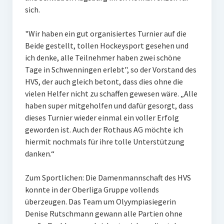
sich.
W U16
"Wir haben ein gut organisiertes Turnier auf die
W U12
Beide gestellt, tollen Hockeysport gesehen und
M U18
ich denke, alle Teilnehmer haben zwei schöne
Tage in Schwenningen erlebt", so der Vorstand des
M U14
HVS, der auch gleich betont, dass dies ohne die
vielen Helfer nicht zu schaffen gewesen wäre. „Alle
M U12
haben super mitgeholfen und dafür gesorgt, dass
dieses Turnier wieder einmal ein voller Erfolg
U8
geworden ist. Auch der Rothaus AG möchte ich
Internationale Hallenhockeyturnier
hiermit nochmals für ihre tolle Unterstützung
danken.“
Sieger
Zum Sportlichen: Die Damenmannschaft des HVS
Zocker Reloaded
konnte in der Oberliga Gruppe vollends
überzeugen. Das Team um Olyympiasiegerin
Galerie
Denise Rutschmann gewann alle Partien ohne
Jugend Sponsoring