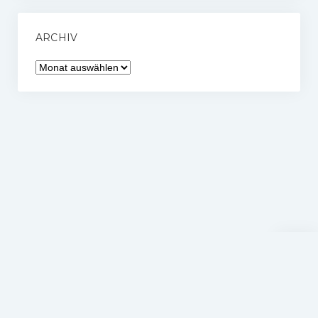
ARCHIV
Archiv
Nach
oben
scrolle
Hockey Verein Schwenningen