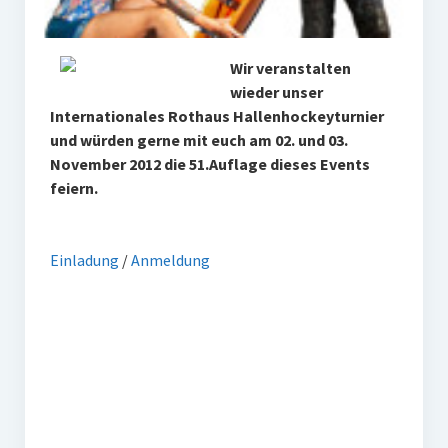
W U16
Wir veranstalten
W U12
wieder unser
M U18
Internationales Rothaus Hallenhockeyturnier
und würden gerne mit euch am 02. und 03.
M U14
November 2012 die 51.Auflage dieses Events
feiern.
M U12
U8
Einladung
/
Anmeldung
Internationale Hallenhockeyturnier
Sieger
Zocker Reloaded
Galerie
Jugend Sponsoring