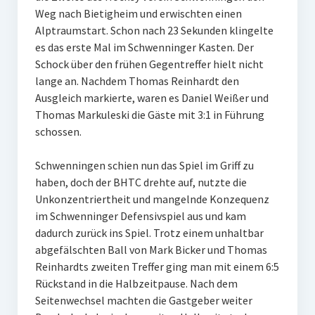
Weg nach Bietigheim und erwischten einen
W U16
Alptraumstart. Schon nach 23 Sekunden klingelte
es das erste Mal im Schwenninger Kasten. Der
W U12
Schock über den frühen Gegentreffer hielt nicht
M U18
lange an. Nachdem Thomas Reinhardt den
Ausgleich markierte, waren es Daniel Weißer und
M U14
Thomas Markuleski die Gäste mit 3:1 in Führung
schossen.
M U12
Schwenningen schien nun das Spiel im Griff zu
U8
haben, doch der BHTC drehte auf, nutzte die
Internationale Hallenhockeyturnier
Unkonzentriertheit und mangelnde Konzequenz
im Schwenninger Defensivspiel aus und kam
Sieger
dadurch zurück ins Spiel. Trotz einem unhaltbar
abgefälschten Ball von Mark Bicker und Thomas
Zocker Reloaded
Reinhardts zweiten Treffer ging man mit einem 6:5
Rückstand in die Halbzeitpause. Nach dem
Galerie
Seitenwechsel machten die Gastgeber weiter
Jugend Sponsoring