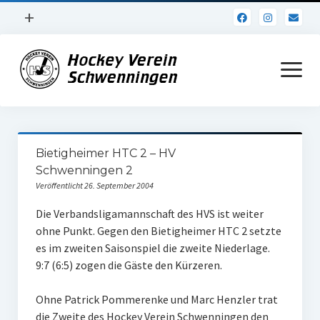
Menü
+
öffnen
Impressum
Menü
öffnen
Datenschutz
Verein
Bietigheimer HTC 2 – HV
Daten und Fakten
Schwenningen 2
Veröffentlicht 26. September 2004
Online Jubiläum
Die Verbandsligamannschaft des HVS ist weiter
Vereinsheim
ohne Punkt. Gegen den Bietigheimer HTC 2 setzte
es im zweiten Saisonspiel die zweite Niederlage.
Hockey Shirts
9:7 (6:5) zogen die Gäste den Kürzeren.
FSJ Stelle
Ohne Patrick Pommerenke und Marc Henzler trat
1. Herren
die Zweite des Hockey Verein Schwenningen den