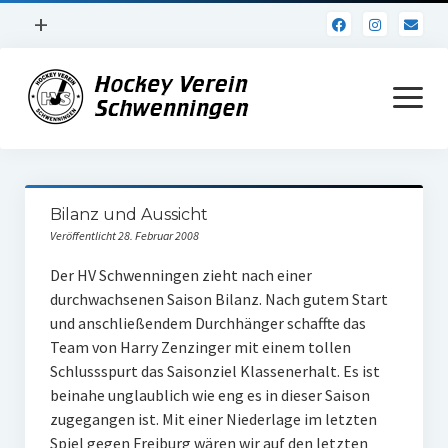
Menü
+
öffnen
Impressum
Menü
öffnen
Datenschutz
Verein
Bilanz und Aussicht
Daten und Fakten
Veröffentlicht 28. Februar 2008
Online Jubiläum
Der HV Schwenningen zieht nach einer
durchwachsenen Saison Bilanz. Nach gutem Start
Vereinsheim
und anschließendem Durchhänger schaffte das
Team von Harry Zenzinger mit einem tollen
Hockey Shirts
Schlussspurt das Saisonziel Klassenerhalt. Es ist
FSJ Stelle
beinahe unglaublich wie eng es in dieser Saison
zugegangen ist. Mit einer Niederlage im letzten
1. Herren
Spiel gegen Freiburg wären wir auf den letzten