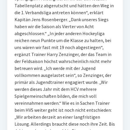
Tabellenplatz abgerutscht und hätten den Weg in
W U16
die 1. Verbandsliga antreten können“, erklärt
Kapitän Jens Rosenberger. „Dank unseres Siegs
W U12
haben wir die Saison als Vierter von Acht
M U18
abgeschlossen.“ „In jeder anderen Hockeyliga
reichen neun Punkte um die Klasse zu halten, bei
M U14
uns wären wir fast mit 19 noch abgestiegen“,
ergänzt Trainer Harry Zenzinger, der das Team in
M U12
der Feldsaison höchst wahrscheinlich nicht mehr
betreuen wird. „Ich werde mit der Jugend
U8
vollkommen ausgelastet sein“, so Zenzinger, der
Internationale Hallenhockeyturnier
primär als Jugendtrainer engagiert wurde. „Wir
werden dieses Jahr mit dem HCV mehrere
Sieger
Spielgemeinschaften bilden, die mich voll
vereinnahmen werden.“ Wie es in Sachen Trainer
Zocker Reloaded
beim HVS weiter geht ist noch nicht entschieden:
„Wir arbeiten derzeit an einer langfristigen
Galerie
Lösung. Allerdings braucht diese noch ihre Zeit. Bis
Jugend Sponsoring