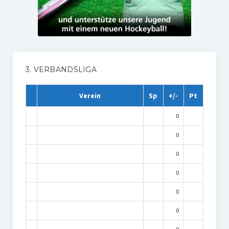
3. VERBANDSLIGA
Verein
Sp
+/-
Pt
0
0
0
0
0
0