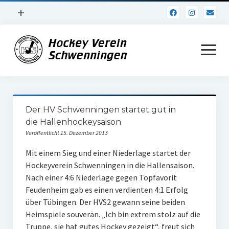
Menü
+
öffnen
Impressum
Menü
öffnen
Datenschutz
Verein
Der HV Schwenningen startet gut in
Daten und Fakten
die Hallenhockeysaison
Veröffentlicht 15. Dezember 2013
Online Jubiläum
Mit einem Sieg und einer Niederlage startet der
Vereinsheim
Hockeyverein Schwenningen in die Hallensaison.
Nach einer 4:6 Niederlage gegen Topfavorit
Hockey Shirts
Feudenheim gab es einen verdienten 4:1 Erfolg
FSJ Stelle
über Tübingen. Der HVS2 gewann seine beiden
Heimspiele souverän. „Ich bin extrem stolz auf die
1. Herren
Truppe, sie hat gutes Hockey gezeigt“, freut sich