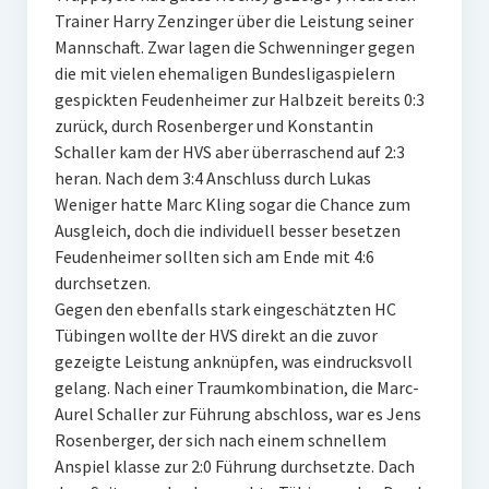
Trainer Harry Zenzinger über die Leistung seiner
W U16
Mannschaft. Zwar lagen die Schwenninger gegen
die mit vielen ehemaligen Bundesligaspielern
W U12
gespickten Feudenheimer zur Halbzeit bereits 0:3
M U18
zurück, durch Rosenberger und Konstantin
Schaller kam der HVS aber überraschend auf 2:3
M U14
heran. Nach dem 3:4 Anschluss durch Lukas
Weniger hatte Marc Kling sogar die Chance zum
M U12
Ausgleich, doch die individuell besser besetzen
Feudenheimer sollten sich am Ende mit 4:6
U8
durchsetzen.
Internationale Hallenhockeyturnier
Gegen den ebenfalls stark eingeschätzten HC
Tübingen wollte der HVS direkt an die zuvor
Sieger
gezeigte Leistung anknüpfen, was eindrucksvoll
gelang. Nach einer Traumkombination, die Marc-
Zocker Reloaded
Aurel Schaller zur Führung abschloss, war es Jens
Rosenberger, der sich nach einem schnellem
Galerie
Anspiel klasse zur 2:0 Führung durchsetzte. Dach
Jugend Sponsoring