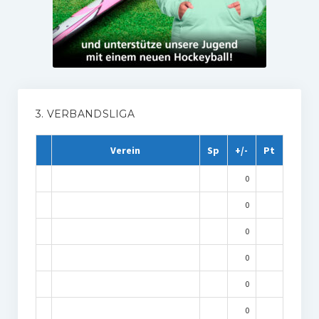
3. VERBANDSLIGA
Verein
Sp
+/-
Pt
0
0
0
0
0
0