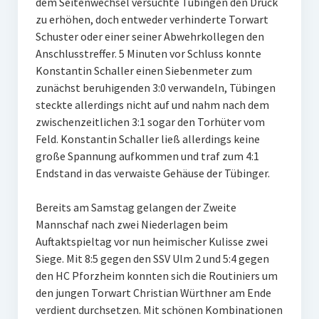
dem Seitenwechsel versuchte Tübingen den Druck
zu erhöhen, doch entweder verhinderte Torwart
Schuster oder einer seiner Abwehrkollegen den
Anschlusstreffer. 5 Minuten vor Schluss konnte
Konstantin Schaller einen Siebenmeter zum
zunächst beruhigenden 3:0 verwandeln, Tübingen
steckte allerdings nicht auf und nahm nach dem
zwischenzeitlichen 3:1 sogar den Torhüter vom
Feld. Konstantin Schaller ließ allerdings keine
große Spannung aufkommen und traf zum 4:1
Endstand in das verwaiste Gehäuse der Tübinger.
Bereits am Samstag gelangen der Zweite
Mannschaf nach zwei Niederlagen beim
Auftaktspieltag vor nun heimischer Kulisse zwei
Siege. Mit 8:5 gegen den SSV Ulm 2 und 5:4 gegen
den HC Pforzheim konnten sich die Routiniers um
den jungen Torwart Christian Würthner am Ende
verdient durchsetzen. Mit schönen Kombinationen