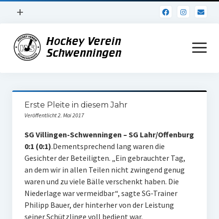
Menü
+
öffnen
Impressum
Menü
öffnen
Datenschutz
Verein
Erste Pleite in diesem Jahr
Daten und Fakten
Veröffentlicht 2. Mai 2017
Online Jubiläum
SG Villingen-Schwenningen – SG Lahr/Offenburg
0:1 (0:1)
.Dementsprechend lang waren die
Vereinsheim
Gesichter der Beteiligten. „Ein gebrauchter Tag,
an dem wir in allen Teilen nicht zwingend genug
Hockey Shirts
waren und zu viele Bälle verschenkt haben. Die
FSJ Stelle
Niederlage war vermeidbar“, sagte SG-Trainer
Philipp Bauer, der hinterher von der Leistung
1. Herren
seiner Schützlinge voll bedient war.