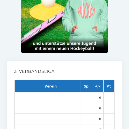
3. VERBANDSLIGA
Verein
Sp
+/-
Pt
0
0
0