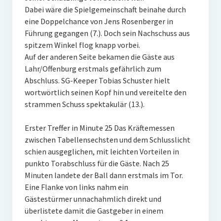
Dabei wäre die Spielgemeinschaft beinahe durch
W U16
eine Doppelchance von Jens Rosenberger in
Führung gegangen (7.). Doch sein Nachschuss aus
W U12
spitzem Winkel flog knapp vorbei.
M U18
Auf der anderen Seite bekamen die Gäste aus
Lahr/Offenburg erstmals gefährlich zum
M U14
Abschluss. SG-Keeper Tobias Schuster hielt
wortwörtlich seinen Kopf hin und vereitelte den
M U12
strammen Schuss spektakulär (13.).
U8
Erster Treffer in Minute 25 Das Kräftemessen
Internationale Hallenhockeyturnier
zwischen Tabellensechsten und dem Schlusslicht
schien ausgeglichen, mit leichten Vorteilen in
Sieger
punkto Torabschluss für die Gäste. Nach 25
Minuten landete der Ball dann erstmals im Tor.
Zocker Reloaded
Eine Flanke von links nahm ein
Gästestürmer unnachahmlich direkt und
Galerie
überlistete damit die Gastgeber in einem
Jugend Sponsoring