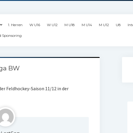
1. Herren
W U16
W U12
M U18
M U14
M U12
U8
Int
d Sponsoring
iga BW
r Feldhockey-Saison 11/12 in der