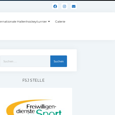
ernationale Hallenhockeyturnier
Galerie
Suchen
nach:
FSJ STELLE