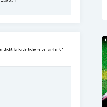
LostSon
entlicht.
Erforderliche Felder sind mit
*