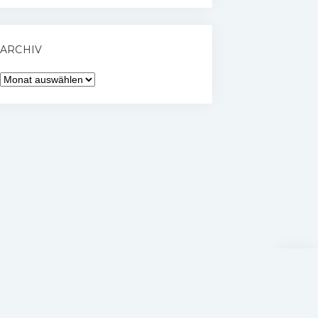
ARCHIV
Archiv
Nach
oben
scrolle