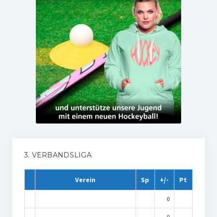
3. VERBANDSLIGA
Verein
Sp
+/-
Pt
0
0