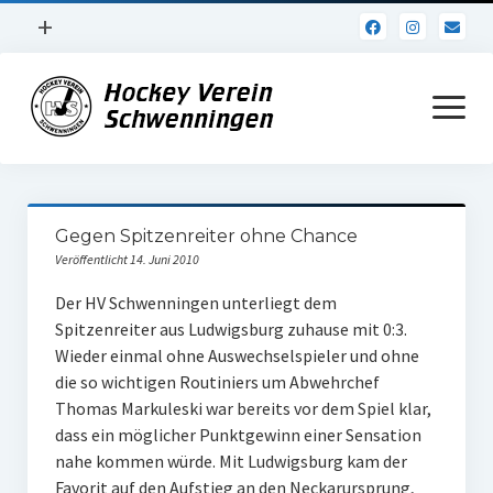
Menü
+
öffnen
Impressum
Menü
öffnen
Datenschutz
Verein
Gegen Spitzenreiter ohne Chance
Daten und Fakten
Veröffentlicht 14. Juni 2010
Online Jubiläum
Der HV Schwenningen unterliegt dem
Spitzenreiter aus Ludwigsburg zuhause mit 0:3.
Vereinsheim
Wieder einmal ohne Auswechselspieler und ohne
die so wichtigen Routiniers um Abwehrchef
Hockey Shirts
Thomas Markuleski war bereits vor dem Spiel klar,
FSJ Stelle
dass ein möglicher Punktgewinn einer Sensation
nahe kommen würde. Mit Ludwigsburg kam der
1. Herren
Favorit auf den Aufstieg an den Neckarursprung,