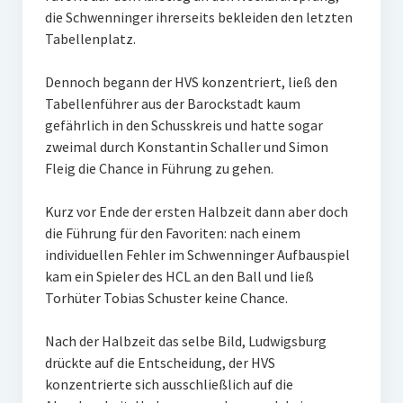
die Schwenninger ihrerseits bekleiden den letzten
W U16
Tabellenplatz.
W U12
Dennoch begann der HVS konzentriert, ließ den
M U18
Tabellenführer aus der Barockstadt kaum
gefährlich in den Schusskreis und hatte sogar
M U14
zweimal durch Konstantin Schaller und Simon
Fleig die Chance in Führung zu gehen.
M U12
Kurz vor Ende der ersten Halbzeit dann aber doch
U8
die Führung für den Favoriten: nach einem
Internationale Hallenhockeyturnier
individuellen Fehler im Schwenninger Aufbauspiel
kam ein Spieler des HCL an den Ball und ließ
Sieger
Torhüter Tobias Schuster keine Chance.
Zocker Reloaded
Nach der Halbzeit das selbe Bild, Ludwigsburg
drückte auf die Entscheidung, der HVS
Galerie
konzentrierte sich ausschließlich auf die
Jugend Sponsoring