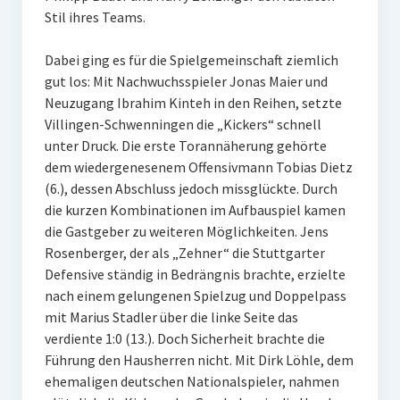
Stil ihres Teams.
W U16
Dabei ging es für die Spielgemeinschaft ziemlich
W U12
gut los: Mit Nachwuchsspieler Jonas Maier und
M U18
Neuzugang Ibrahim Kinteh in den Reihen, setzte
Villingen-Schwenningen die „Kickers“ schnell
M U14
unter Druck. Die erste Torannäherung gehörte
dem wiedergenesenem Offensivmann Tobias Dietz
M U12
(6.), dessen Abschluss jedoch missglückte. Durch
die kurzen Kombinationen im Aufbauspiel kamen
U8
die Gastgeber zu weiteren Möglichkeiten. Jens
Internationale Hallenhockeyturnier
Rosenberger, der als „Zehner“ die Stuttgarter
Defensive ständig in Bedrängnis brachte, erzielte
Sieger
nach einem gelungenen Spielzug und Doppelpass
mit Marius Stadler über die linke Seite das
Zocker Reloaded
verdiente 1:0 (13.). Doch Sicherheit brachte die
Führung den Hausherren nicht. Mit Dirk Löhle, dem
Galerie
ehemaligen deutschen Nationalspieler, nahmen
Jugend Sponsoring