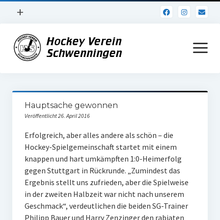
Menü
+
öffnen
Impressum
Menü
öffnen
Datenschutz
Verein
Hauptsache gewonnen
Daten und Fakten
Veröffentlicht 26. April 2016
Online Jubiläum
Erfolgreich, aber alles andere als schön – die
Hockey-Spielgemeinschaft startet mit einem
Vereinsheim
knappen und hart umkämpften 1:0-Heimerfolg
gegen Stuttgart in Rückrunde. „Zumindest das
Hockey Shirts
Ergebnis stellt uns zufrieden, aber die Spielweise
FSJ Stelle
in der zweiten Halbzeit war nicht nach unserem
Geschmack“, verdeutlichen die beiden SG-Trainer
1. Herren
Philipp Bauer und Harry Zenzinger den rabiaten