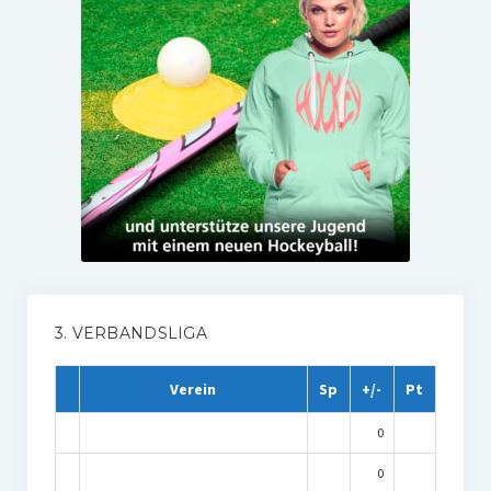
3. VERBANDSLIGA
Verein
Sp
+/-
Pt
0
0