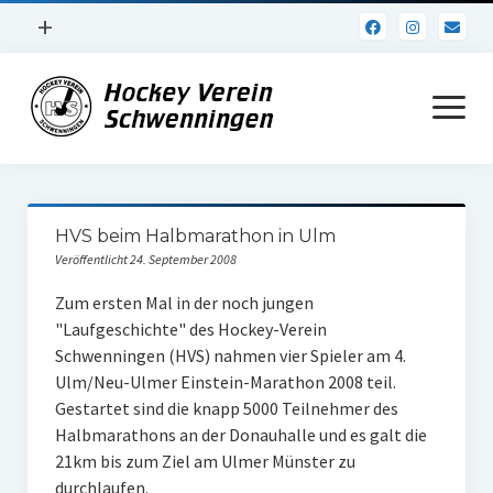
Menü
+
öffnen
Impressum
Menü
öffnen
Datenschutz
Verein
HVS beim Halbmarathon in Ulm
Daten und Fakten
Veröffentlicht 24. September 2008
Online Jubiläum
Zum ersten Mal in der noch jungen
"Laufgeschichte" des Hockey-Verein
Vereinsheim
Schwenningen (HVS) nahmen vier Spieler am 4.
Ulm/Neu-Ulmer Einstein-Marathon 2008 teil.
Hockey Shirts
Gestartet sind die knapp 5000 Teilnehmer des
FSJ Stelle
Halbmarathons an der Donauhalle und es galt die
21km bis zum Ziel am Ulmer Münster zu
1. Herren
durchlaufen.