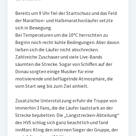
W U16
Bereits um 9 Uhr fiel der Startschuss und das Feld
der Marathon- und Halbmarathonläufer setzte
W U12
sich in Bewegung.
M U18
Bei Temperaturen um die 10°C herrschten zu
Beginn noch recht kühle Bedingungen. Aber davon
M U14
ließen sich die Läufer nicht abschrecken.
Zahlreiche Zuschauer und viele Live-Bands
M U12
säumten die Strecke. Sogar von Schiffen auf der
Donau sorgten einige Musiker für eine
U8
motivierende und beflügelnde Atmosphäre, die
Internationale Hallenhockeyturnier
vom Start weg bis zum Ziel anhielt.
Sieger
Zusätzliche Unterstützung erfuhr die Truppe von
immerhin 3 Fans, die die Läufer lautstark an der
Zocker Reloaded
Strecke bejubelten. Die „Langstrecken-Abteilung“
des HVS schlug sich ganz beachtlich und fand
Galerie
innMarc Kling den internen Sieger der Gruppe, der
Jugend Sponsoring