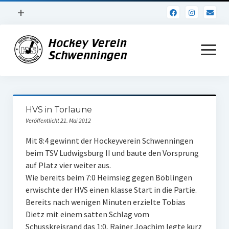
Menü
+
öffnen
Impressum
Menü
öffnen
Datenschutz
Verein
HVS in Torlaune
Daten und Fakten
Veröffentlicht 21. Mai 2012
Online Jubiläum
Mit 8:4 gewinnt der Hockeyverein Schwenningen
beim TSV Ludwigsburg II und baute den Vorsprung
Vereinsheim
auf Platz vier weiter aus.
Wie bereits beim 7:0 Heimsieg gegen Böblingen
Hockey Shirts
erwischte der HVS einen klasse Start in die Partie.
FSJ Stelle
Bereits nach wenigen Minuten erzielte Tobias
Dietz mit einem satten Schlag vom
1. Herren
Schusskreisrand das 1:0, Rainer Joachim legte kurz