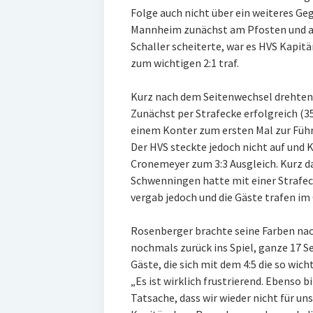
Folge auch nicht über ein weiteres G
Mannheim zunächst am Pfosten und am
Schaller scheiterte, war es HVS Kapit
zum wichtigen 2:1 traf.
Kurz nach dem Seitenwechsel drehten d
Zunächst per Strafecke erfolgreich (35
einem Konter zum ersten Mal zur Füh
Der HVS steckte jedoch nicht auf und K
Cronemeyer zum 3:3 Ausgleich. Kurz da
Schwenningen hatte mit einer Strafec
vergab jedoch und die Gäste trafen im
Rosenberger brachte seine Farben nac
nochmals zurück ins Spiel, ganze 17 S
Gäste, die sich mit dem 4:5 die so wic
„Es ist wirklich frustrierend. Ebenso b
Tatsache, dass wir wieder nicht für un