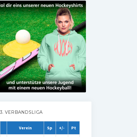
3. VERBANDSLIGA
Verein
Sp
+/-
Pt