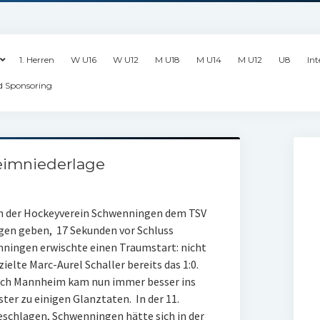
1. Herren
W U16
W U12
M U18
M U14
M U12
U8
Int
d Sponsoring
eimniederlage
ch der Hockeyverein Schwenningen dem TSV
gen geben, 17 Sekunden vor Schluss
enningen erwischte einen Traumstart: nicht
ielte Marc-Aurel Schaller bereits das 1:0.
och Mannheim kam nun immer besser ins
ter zu einigen Glanztaten. In der 11.
eschlagen, Schwenningen hätte sich in der