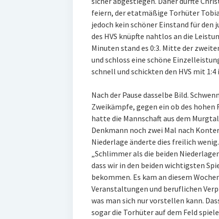
sicher abgestiegen. Daher durfte Chri
feiern, der etatmäßige Torhüter Tobias
jedoch kein schöner Einstand für den
des HVS knüpfte nahtlos an die Leistu
Minuten stand es 0:3. Mitte der zweite
und schloss eine schöne Einzelleistu
schnell und schickten den HVS mit 1:4 i
Nach der Pause dasselbe Bild. Schwennin
Zweikämpfe, gegen ein ob des hohen 
hatte die Mannschaft aus dem Murgtal 
Denkmann noch zwei Mal nach Kontern
Niederlage änderte dies freilich wenig.
„Schlimmer als die beiden Niederlagen 
dass wir in den beiden wichtigsten Sp
bekommen. Es kam an diesem Wochene
Veranstaltungen und beruflichen Verp
was man sich nur vorstellen kann. Das
sogar die Torhüter auf dem Feld spiel