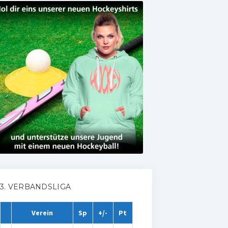
3. VERBANDSLIGA
Verein
Sp
+/-
Pt