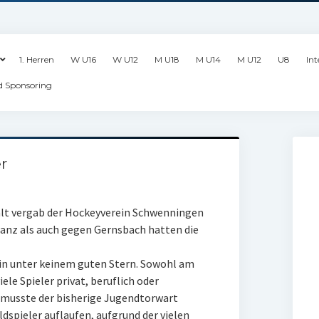
1. Herren
W U16
W U12
M U18
M U14
M U12
U8
Int
d Sponsoring
r
alt vergab der Hockeyverein Schwenningen
nz als auch gegen Gernsbach hatten die
n unter keinem guten Stern. Sowohl am
le Spieler privat, beruflich oder
 musste der bisherige Jugendtorwart
dspieler auflaufen, aufgrund der vielen