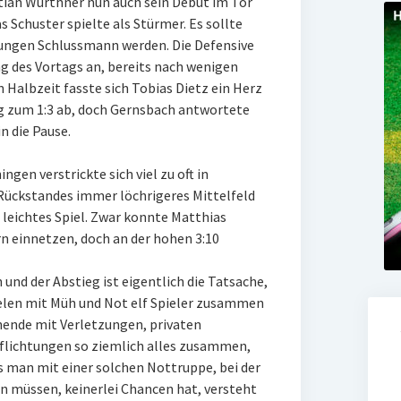
stian Würthner nun auch sein Debüt im Tor
 Schuster spielte als Stürmer. Es sollte
 jungen Schlussmann werden. Die Defensive
ng des Vortags an, bereits nach wenigen
n Halbzeit fasste sich Tobias Dietz ein Herz
ng zum 1:3 ab, doch Gernsbach antwortete
n die Pause.
gen verstrickte sich viel zu oft in
Rückstandes immer löchrigeres Mittelfeld
leichtes Spiel. Zwar konnte Matthias
 einnetzen, doch an der hohen 3:10
und der Abstieg ist eigentlich die Tatsache,
ielen mit Müh und Not elf Spieler zusammen
nde mit Verletzungen, privaten
flichtungen so ziemlich alles zusammen,
s man mit einer solchen Nottruppe, bei der
en müssen, keinerlei Chancen hat, versteht