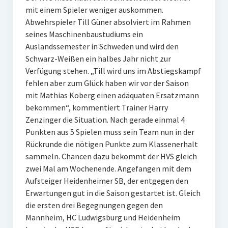
mit einem Spieler weniger auskommen.
W U16
Abwehrspieler Till Güner absolviert im Rahmen
seines Maschinenbaustudiums ein
W U12
Auslandssemester in Schweden und wird den
M U18
Schwarz-Weißen ein halbes Jahr nicht zur
Verfügung stehen. „Till wird uns im Abstiegskampf
M U14
fehlen aber zum Glück haben wir vor der Saison
mit Mathias Koberg einen adäquaten Ersatzmann
M U12
bekommen“, kommentiert Trainer Harry
Zenzinger die Situation. Nach gerade einmal 4
U8
Punkten aus 5 Spielen muss sein Team nun in der
Internationale Hallenhockeyturnier
Rückrunde die nötigen Punkte zum Klassenerhalt
sammeln. Chancen dazu bekommt der HVS gleich
Sieger
zwei Mal am Wochenende. Angefangen mit dem
Aufsteiger Heidenheimer SB, der entgegen den
Zocker Reloaded
Erwartungen gut in die Saison gestartet ist. Gleich
die ersten drei Begegnungen gegen den
Galerie
Mannheim, HC Ludwigsburg und Heidenheim
Jugend Sponsoring