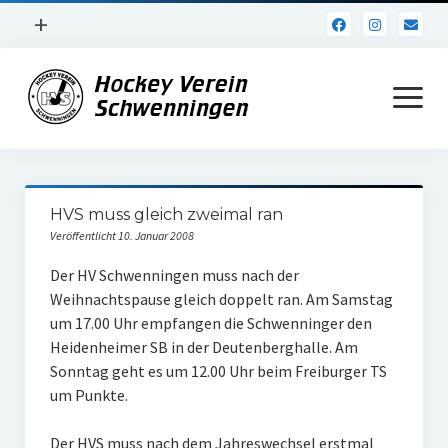
Menü
+
öffnen
Impressum
Menü
öffnen
Datenschutz
Verein
HVS muss gleich zweimal ran
Daten und Fakten
Veröffentlicht 10. Januar 2008
Online Jubiläum
Der HV Schwenningen muss nach der
Weihnachtspause gleich doppelt ran. Am Samstag
Vereinsheim
um 17.00 Uhr empfangen die Schwenninger den
Heidenheimer SB in der Deutenberghalle. Am
Hockey Shirts
Sonntag geht es um 12.00 Uhr beim Freiburger TS
FSJ Stelle
um Punkte.
1. Herren
Der HVS muss nach dem Jahreswechsel erstmal