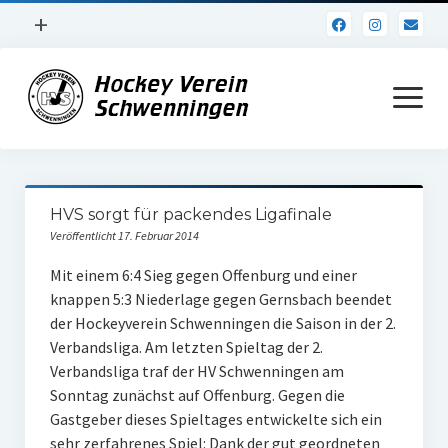
Menü
+
öffnen
Impressum
Menü
öffnen
Datenschutz
Verein
HVS sorgt für packendes Ligafinale
Daten und Fakten
Veröffentlicht 17. Februar 2014
Online Jubiläum
Mit einem 6:4 Sieg gegen Offenburg und einer
knappen 5:3 Niederlage gegen Gernsbach beendet
Vereinsheim
der Hockeyverein Schwenningen die Saison in der 2.
Verbandsliga. Am letzten Spieltag der 2.
Hockey Shirts
Verbandsliga traf der HV Schwenningen am
FSJ Stelle
Sonntag zunächst auf Offenburg. Gegen die
Gastgeber dieses Spieltages entwickelte sich ein
1. Herren
sehr zerfahrenes Spiel: Dank der gut geordneten