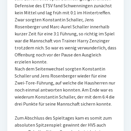
Defensive des ETSV fand Schwenningen zunächst
W U16
kein Mittel und lag früh mit 0:1 im Hintertreffen.
Zwar sorgten Konstantin Schaller, Jens
W U12
Rosenberger und Marc-Aurel Schaller innerhalb
M U18
kurzer Zeit für eine 3:1 Führung, so richtig im Spiel
war die Mannschaft von Trainer Harry Zenzinger
M U14
trotzdem nich. So war es wenig verwunderlich, dass
Offenburg noch vor der Pause den Ausgleich
M U12
erzielen konnte.
Nach dem Seitenwechsel sorgten Konstantin
U8
Schaller und Jens Rosenberger wieder für eine
Internationale Hallenhockeyturnier
Zwei-Tore-Führung, auf welche die Hausherren nur
noch einmal antworten konnten. Am Ende war es
Sieger
wiederum Konstantin Schaller, der mit dem 6:4 die
drei Punkte für seine Mannschaft sichern konnte.
Zocker Reloaded
Zum Abschluss des Spieltages kam es somit zum
Galerie
absoluten Spitzenspiel: gewinnt der HVS auch
Jugend Sponsoring