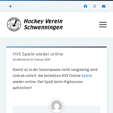
Menü
+
öffnen
Impressum
Menü
öffnen
Datenschutz
Verein
HVS Spiele wieder online
Daten und Fakten
Veröffentlicht 28. Februar 2008
Online Jubiläum
Damit es in der Saisonpause nicht langweilig wird
sind ab sofort die beliebten HVS Online
Spiele
Vereinsheim
wieder online. Viel Spaß beim Highscores
aufstellen!
Hockey Shirts
FSJ Stelle
1. Herren