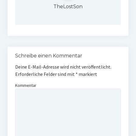
TheLostSon
W U16
W U12
M U18
M U14
Schreibe einen Kommentar
M U12
Deine E-Mail-Adresse wird nicht veröffentlicht.
U8
Erforderliche Felder sind mit
*
markiert
Internationale Hallenhockeyturnier
Kommentar
Sieger
Zocker Reloaded
Galerie
Jugend Sponsoring