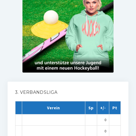
3. VERBANDSLIGA
Verein
Sp
+/-
Pt
0
0