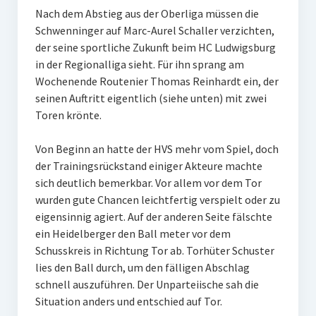
Nach dem Abstieg aus der Oberliga müssen die
W U16
Schwenninger auf Marc-Aurel Schaller verzichten,
der seine sportliche Zukunft beim HC Ludwigsburg
W U12
in der Regionalliga sieht. Für ihn sprang am
M U18
Wochenende Routenier Thomas Reinhardt ein, der
seinen Auftritt eigentlich (siehe unten) mit zwei
M U14
Toren krönte.
M U12
Von Beginn an hatte der HVS mehr vom Spiel, doch
der Trainingsrückstand einiger Akteure machte
U8
sich deutlich bemerkbar. Vor allem vor dem Tor
Internationale Hallenhockeyturnier
wurden gute Chancen leichtfertig verspielt oder zu
eigensinnig agiert. Auf der anderen Seite fälschte
Sieger
ein Heidelberger den Ball meter vor dem
Schusskreis in Richtung Tor ab. Torhüter Schuster
Zocker Reloaded
lies den Ball durch, um den fälligen Abschlag
schnell auszuführen. Der Unparteiische sah die
Galerie
Situation anders und entschied auf Tor.
Jugend Sponsoring