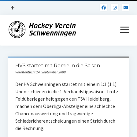
Menü
+
öffnen
Impressum
Menü
öffnen
Datenschutz
Verein
HVS startet mit Remie in die Saison
Daten und Fakten
Veröffentlicht 24. September 2008
Online Jubiläum
Der HV Schwenningen startet mit einem 1:1 (1:1)
Unentschieden in die 1. Verbandsligasaison. Trotz
Vereinsheim
Feldüberlegenheit gegen den TSV Heidelberg,
machen dem Oberliga-Absteiger eine schlechte
Hockey Shirts
Chancenauswertung und fragwürdige
FSJ Stelle
Schiedsricherentscheidungen einen Strich durch
die Rechnung.
1. Herren