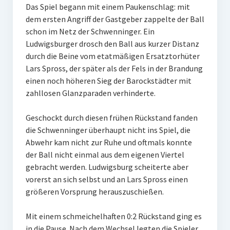
Das Spiel begann mit einem Paukenschlag: mit
W U16
dem ersten Angriff der Gastgeber zappelte der Ball
schon im Netz der Schwenninger. Ein
W U12
Ludwigsburger drosch den Ball aus kurzer Distanz
durch die Beine vom etatmäßigen Ersatztorhüter
M U18
Lars Spross, der später als der Fels in der Brandung
M U14
einen noch höheren Sieg der Barockstädter mit
zahllosen Glanzparaden verhinderte.
M U12
Geschockt durch diesen frühen Rückstand fanden
U8
die Schwenninger überhaupt nicht ins Spiel, die
Abwehr kam nicht zur Ruhe und oftmals konnte
Internationale Hallenhockeyturnier
der Ball nicht einmal aus dem eigenen Viertel
Sieger
gebracht werden. Ludwigsburg scheiterte aber
vorerst an sich selbst und an Lars Spross einen
Zocker Reloaded
größeren Vorsprung herauszuschießen.
Galerie
Mit einem schmeichelhaften 0:2 Rückstand ging es
in die Pause. Nach dem Wechsel legten die Spieler
Jugend Sponsoring