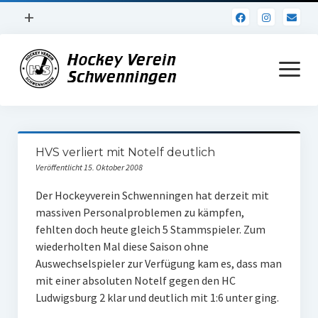
Menü
+
öffnen
Impressum
Menü
öffnen
Datenschutz
Verein
HVS verliert mit Notelf deutlich
Daten und Fakten
Veröffentlicht 15. Oktober 2008
Online Jubiläum
Der Hockeyverein Schwenningen hat derzeit mit
massiven Personalproblemen zu kämpfen,
Vereinsheim
fehlten doch heute gleich 5 Stammspieler. Zum
wiederholten Mal diese Saison ohne
Hockey Shirts
Auswechselspieler zur Verfügung kam es, dass man
FSJ Stelle
mit einer absoluten Notelf gegen den HC
Ludwigsburg 2 klar und deutlich mit 1:6 unter ging.
1. Herren