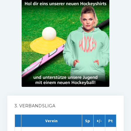
3. VERBANDSLIGA
Verein
Sp
+/-
Pt