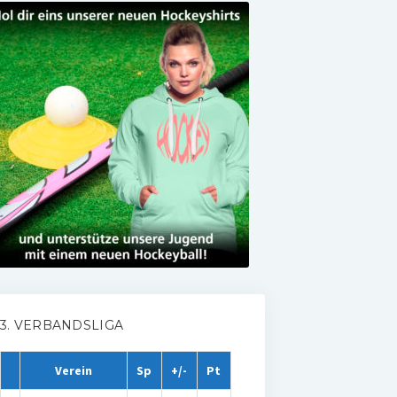
3. VERBANDSLIGA
Verein
Sp
+/-
Pt