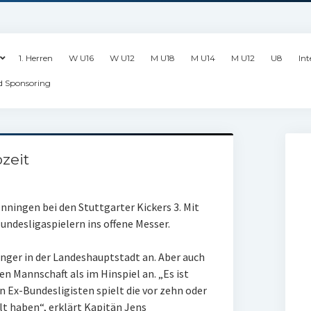
1. Herren
W U16
W U12
M U18
M U14
M U12
U8
Int
d Sponsoring
zeit
nningen bei den Stuttgarter Kickers 3. Mit
Bundesligaspielern ins offene Messer.
nger in der Landeshauptstadt an. Aber auch
en Mannschaft als im Hinspiel an. „Es ist
 Ex-Bundesligisten spielt die vor zehn oder
lt haben“, erklärt Kapitän Jens