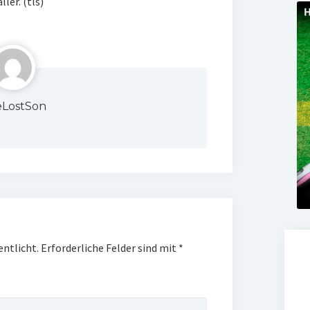
ler. (tls)
LostSon
entlicht.
Erforderliche Felder sind mit
*