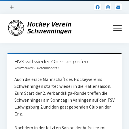
Menü
+
öffnen
Impressum
Menü
öffnen
Datenschutz
Verein
HVS will wieder Oben angreifen
Daten und Fakten
Veröffentlicht 1. Dezember 2011
Online Jubiläum
Auch die erste Mannschaft des Hockeyvereins
Schwenningen startet wieder in die Hallensaison.
Vereinsheim
Zum Start der 2. Verbandsliga-Runde treffen die
Schwenninger am Sonntag in Vahingen auf den TSV
Hockey Shirts
Ludwigsburg 2 und den gastgebenden Club an der
FSJ Stelle
Enz.
1. Herren
Nachdem in der letzten Saison der Aufstieg mit