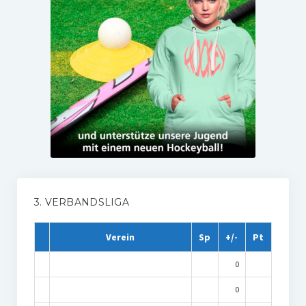
3. VERBANDSLIGA
Verein
Sp
+/-
Pt
0
0