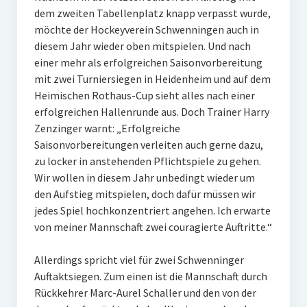
dem zweiten Tabellenplatz knapp verpasst wurde,
W U16
möchte der Hockeyverein Schwenningen auch in
diesem Jahr wieder oben mitspielen. Und nach
W U12
einer mehr als erfolgreichen Saisonvorbereitung
M U18
mit zwei Turniersiegen in Heidenheim und auf dem
Heimischen Rothaus-Cup sieht alles nach einer
M U14
erfolgreichen Hallenrunde aus. Doch Trainer Harry
Zenzinger warnt: „Erfolgreiche
M U12
Saisonvorbereitungen verleiten auch gerne dazu,
zu locker in anstehenden Pflichtspiele zu gehen.
U8
Wir wollen in diesem Jahr unbedingt wieder um
Internationale Hallenhockeyturnier
den Aufstieg mitspielen, doch dafür müssen wir
jedes Spiel hochkonzentriert angehen. Ich erwarte
Sieger
von meiner Mannschaft zwei couragierte Auftritte.“
Zocker Reloaded
Allerdings spricht viel für zwei Schwenninger
Auftaktsiegen. Zum einen ist die Mannschaft durch
Galerie
Rückkehrer Marc-Aurel Schaller und den von der
Jugend Sponsoring