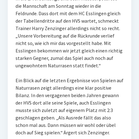
die Mannschaft am Sonntag wieder in die
W U16
Feldrunde. Dass dort mit dem HC Esslingen gleich
der Tabellendritte auf den HVS wartet, schmeckt
W U12
Trainer Harry Zenzinger allerdings nicht so recht.
M U18
„Unsere Vorbereitung auf die Rückrunde verlief
nicht so, wie ich mir das vorgestellt habe. Mit
M U14
Esslingen bekommen wir jetzt gleich einen richtig
starken Gegner, zumal das Spiel auch noch auf
M U12
ungewohntem Naturrasen statt findet.“
U8
Ein Blick auf die letzten Ergebnisse von Spielen auf
Internationale Hallenhockeyturnier
Naturrasen zeigt allerdings eine klar positive
Bilanz. In den vergagenen beiden Jahren gewann
Sieger
der HVS dort alle seine Spiele, auch Esslingen
musste sich zuletzt auf eigenem Platz mit 2:3
Zocker Reloaded
geschlagen geben. „Als Ausrede fällt das also
schon mal aus. Dann müssen wir wohl oder übel
Galerie
doch auf Sieg spielen.“ Ärgert sich Zenzinger.
Jugend Sponsoring