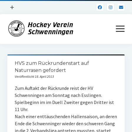
Menü
+
öffnen
Impressum
Menü
öffnen
Datenschutz
Verein
HVS zum Rückrundenstart auf
Daten und Fakten
Naturrasen gefordert
Veröffentlicht 18. April 2013
Online Jubiläum
Zum Auftakt der Rückrunde reist der HV
Vereinsheim
Schwenningen am Sonntag nach Esslingen.
Spielbeginn im im Duell Zweiter gegen Dritter ist
Hockey Shirts
11 Uhr.
FSJ Stelle
Nach einer enttäuschenden Hallensaison, an deren
Ende die Schwenninger wieder den schweren Gang
1. Herren
in die 2. Verbandsliga antreten mussten, startet