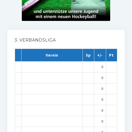
3. VERBANDSLIGA
Verein
Sp
+/-
Pt
0
0
0
0
0
0