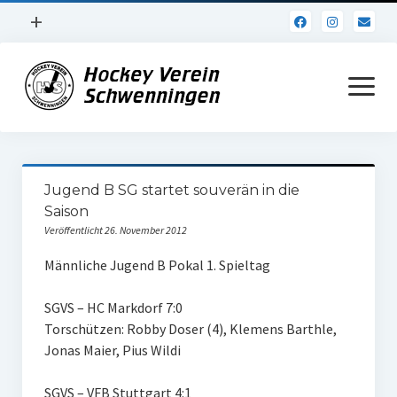
Menü
+
öffnen
Impressum
Menü
öffnen
Datenschutz
Verein
Jugend B SG startet souverän in die
Daten und Fakten
Saison
Veröffentlicht 26. November 2012
Online Jubiläum
Männliche Jugend B Pokal 1. Spieltag
Vereinsheim
SGVS – HC Markdorf 7:0
Hockey Shirts
Torschützen: Robby Doser (4), Klemens Barthle,
FSJ Stelle
Jonas Maier, Pius Wildi
1. Herren
SGVS – VFB Stuttgart 4:1