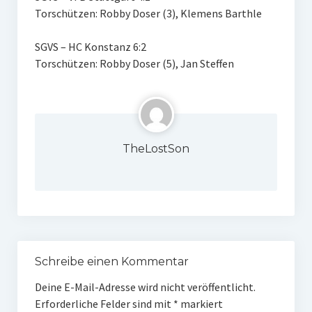
Torschützen: Robby Doser (3), Klemens Barthle
W U16
SGVS – HC Konstanz 6:2
W U12
Torschützen: Robby Doser (5), Jan Steffen
M U18
M U14
M U12
TheLostSon
U8
Internationale Hallenhockeyturnier
Sieger
Zocker Reloaded
Schreibe einen Kommentar
Galerie
Deine E-Mail-Adresse wird nicht veröffentlicht.
Erforderliche Felder sind mit
*
markiert
Jugend Sponsoring