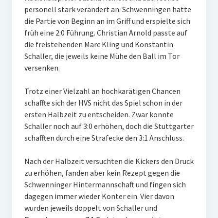
personell stark verändert an. Schwenningen hatte
W U16
die Partie von Beginn an im Griff und erspielte sich
früh eine 2:0 Führung. Christian Arnold passte auf
W U12
die freistehenden Marc Kling und Konstantin
M U18
Schaller, die jeweils keine Mühe den Ball im Tor
versenken.
M U14
Trotz einer Vielzahl an hochkarätigen Chancen
M U12
schaffte sich der HVS nicht das Spiel schon in der
ersten Halbzeit zu entscheiden. Zwar konnte
U8
Schaller noch auf 3:0 erhöhen, doch die Stuttgarter
Internationale Hallenhockeyturnier
schafften durch eine Strafecke den 3:1 Anschluss.
Sieger
Nach der Halbzeit versuchten die Kickers den Druck
zu erhöhen, fanden aber kein Rezept gegen die
Zocker Reloaded
Schwenninger Hintermannschaft und fingen sich
dagegen immer wieder Konter ein. Vier davon
Galerie
wurden jeweils doppelt von Schaller und
Jugend Sponsoring