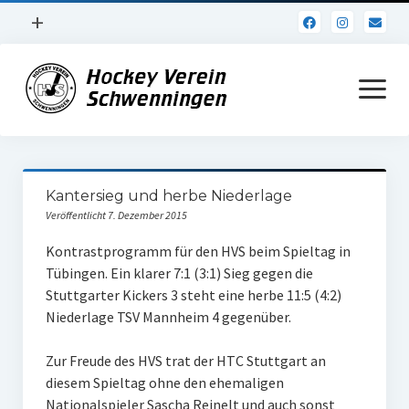
Menü
+
öffnen
Impressum
Menü
öffnen
Datenschutz
Verein
Kantersieg und herbe Niederlage
Daten und Fakten
Veröffentlicht 7. Dezember 2015
Online Jubiläum
Kontrastprogramm für den HVS beim Spieltag in
Tübingen. Ein klarer 7:1 (3:1) Sieg gegen die
Vereinsheim
Stuttgarter Kickers 3 steht eine herbe 11:5 (4:2)
Niederlage TSV Mannheim 4 gegenüber.
Hockey Shirts
FSJ Stelle
Zur Freude des HVS trat der HTC Stuttgart an
diesem Spieltag ohne den ehemaligen
1. Herren
Nationalspieler Sascha Reinelt und auch sonst