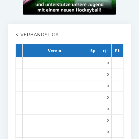
3. VERBANDSLIGA
Verein
Sp
+/-
Pt
0
0
0
0
0
0
0