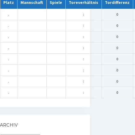
Platz
Mannschaft
Spiele
Toreverhältnis
Tordifferenz
.
:
0
.
:
0
.
:
0
.
:
0
.
:
0
.
:
0
.
:
0
.
:
0
ARCHIV