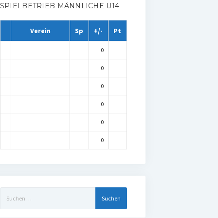
SPIELBETRIEB MÄNNLICHE U14
Verein
Sp
+/-
Pt
0
0
0
0
0
0
Suchen
nach: