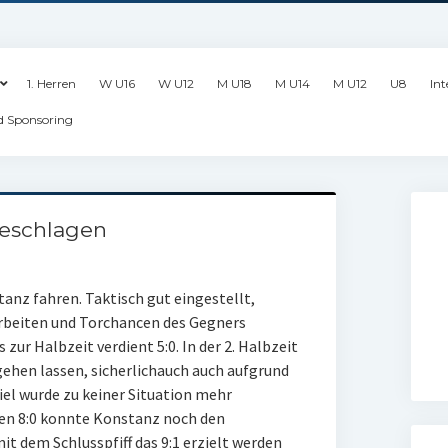
1. Herren
W U16
W U12
M U18
M U14
M U12
U8
Int
d Sponsoring
eschlagen
anz fahren. Taktisch gut eingestellt,
rbeiten und Torchancen des Gegners
 zur Halbzeit verdient 5:0. In der 2. Halbzeit
ehen lassen, sicherlichauch auch aufgrund
el wurde zu keiner Situation mehr
en 8:0 konnte Konstanz noch den
it dem Schlusspfiff das 9:1 erzielt werden