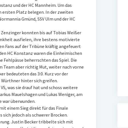
nstanz und der HC Mannheim. Um das
 ersten Platz belegen. In der zweiten
, Normannia Gmünd, SSV Ulm und der HC
y Zenzinger konnten bis auf Tobias Weißer
nkheit ausfielen, ihre bestens motivierte
en Fans auf der Tribüne kräftig angefeuert
 den HC Konstanz waren die Einheimischen
he Fehlpässe beherrschten das Spiel. Die
m Team aber richtig Mut, weiter nach vorne
ker bedeuteten das 3:0. Kurz vor der
Würthner hinter sich greifen.
VS, was sie drauf hat und schoss weitere
 Markus Mauelshagen und Lukas Weniger, am
de war überwunden.
 einem Sieg direkt für das Finale
s sich jedoch als schwerer Brocken.
ung. Justin Becker tribbelte sich mit