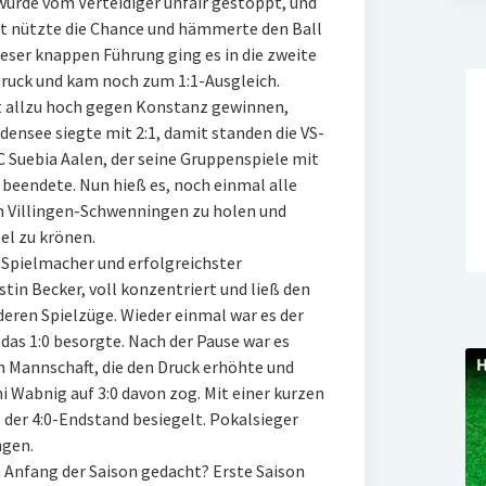
 wurde vom Verteidiger unfair gestoppt, und
bst nützte die Chance und hämmerte den Ball
ieser knappen Führung ging es in die zweite
ruck und kam noch zum 1:1-Ausgleich.
t allzu hoch gegen Konstanz gewinnen,
ensee siegte mit 2:1, damit standen die VS-
 Suebia Aalen, der seine Gruppenspiele mit
beendete. Nun hieß es, noch einmal alle
h Villingen-Schwenningen zu holen und
el zu krönen.
Spielmacher und erfolgreichster
tin Becker, voll konzentriert und ließ den
ren Spielzüge. Wieder einmal war es der
das 1:0 besorgte. Nach der Pause war es
n Mannschaft, die den Druck erhöhte und
i Wabnig auf 3:0 davon zog. Mit einer kurzen
 der 4:0-Endstand besiegelt. Pokalsieger
ngen.
m Anfang der Saison gedacht? Erste Saison