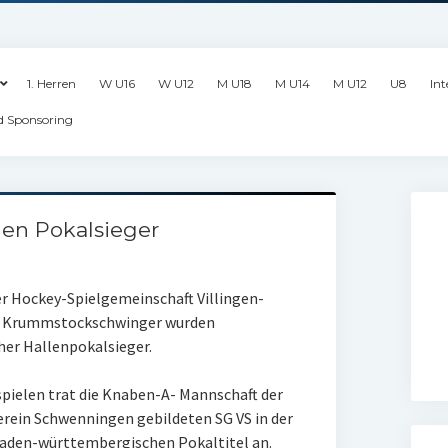
1. Herren
W U16
W U12
M U18
M U14
M U12
U8
Int
d Sponsoring
en Pokalsieger
der Hockey-Spielgemeinschaft Villingen-
n Krummstockschwinger wurden
er Hallenpokalsieger.
pielen trat die Knaben-A- Mannschaft der
erein Schwenningen gebildeten SG VS in der
aden-württembergischen Pokaltitel an.