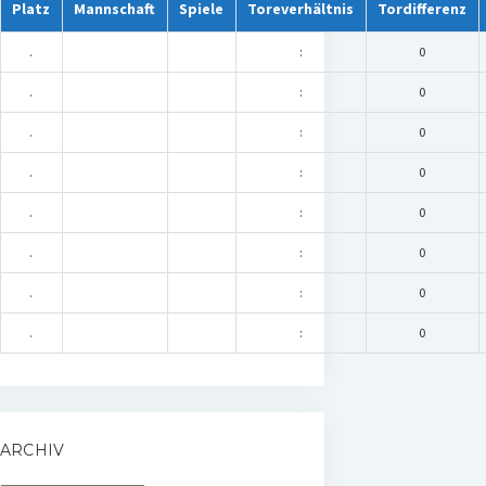
Platz
Mannschaft
Spiele
Toreverhältnis
Tordifferenz
.
:
0
.
:
0
.
:
0
.
:
0
.
:
0
.
:
0
.
:
0
.
:
0
ARCHIV