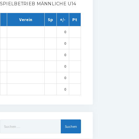
SPIELBETRIEB MÄNNLICHE U14
Verein
Sp
+/-
Pt
0
0
0
0
0
0
Suchen
nach: