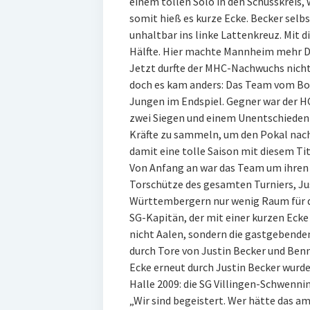
einem tollen Solo in den Schusskreis,
somit hieß es kurze Ecke. Becker sel
unhaltbar ins linke Lattenkreuz. Mit d
Hälfte. Hier machte Mannheim mehr D
Jetzt durfte der MHC-Nachwuchs nich
doch es kam anders: Das Team vom Bod
Jungen im Endspiel. Gegner war der HC
zwei Siegen und einem Unentschieden 
Kräfte zu sammeln, um den Pokal nac
damit eine tolle Saison mit diesem Tit
Von Anfang an war das Team um ihren 
Torschütze des gesamten Turniers, Jus
Württembergern nur wenig Raum für de
SG-Kapitän, der mit einer kurzen Ecke 
nicht Aalen, sondern die gastgebende
durch Tore von Justin Becker und Benn
Ecke erneut durch Justin Becker wurde
Halle 2009: die SG Villingen-Schwenni
„Wir sind begeistert. Wer hätte das a