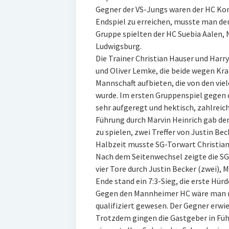
Gegner der VS-Jungs waren der HC Ko
Endspiel zu erreichen, musste man den
Gruppe spielten der HC Suebia Aalen
Ludwigsburg.
Die Trainer Christian Hauser und Harr
und Oliver Lemke, die beide wegen Kra
Mannschaft aufbieten, die von den viel
wurde. Im ersten Gruppenspiel gegen
sehr aufgeregt und hektisch, zahlreic
Führung durch Marvin Heinrich gab de
zu spielen, zwei Treffer von Justin Bec
Halbzeit musste SG-Torwart Christian 
Nach dem Seitenwechsel zeigte die SG 
vier Tore durch Justin Becker (zwei),
Ende stand ein 7:3-Sieg, die erste Hür
Gegen den Mannheimer HC wäre man mit
qualifiziert gewesen. Der Gegner erwie
Trotzdem gingen die Gastgeber in Führ