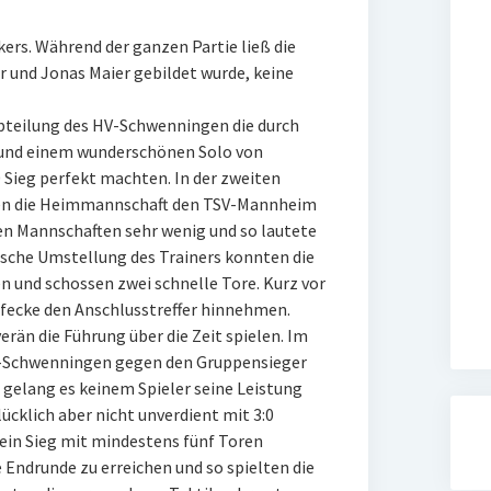
kers. Während der ganzen Partie ließ die
r und Jonas Maier gebildet wurde, keine
abteilung des HV-Schwenningen die durch
 und einem wunderschönen Solo von
 Sieg perfekt machten. In der zweiten
gen die Heimmannschaft den TSV-Mannheim
den Mannschaften sehr wenig und so lautete
tische Umstellung des Trainers konnten die
 und schossen zwei schnelle Tore. Kurz vor
fecke den Anschlusstreffer hinnehmen.
rän die Führung über die Zeit spielen. Im
HV-Schwenningen gegen den Gruppensieger
e gelang es keinem Spieler seine Leistung
ücklich aber nicht unverdient mit 3:0
 ein Sieg mit mindestens fünf Toren
 Endrunde zu erreichen und so spielten die