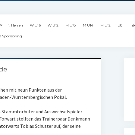
1. Herren
W U16
W U12
M U18
M U14
M U12
U8
Int
d Sponsoring
de
hen mit neun Punkten aus der
Baden-Würrtembergischen Pokal.
n Stammtorhüter und Auswechselspieler
s Torwart stellten das Trainerpaar Denkmann
torwarts Tobias Schuster auf, der seine