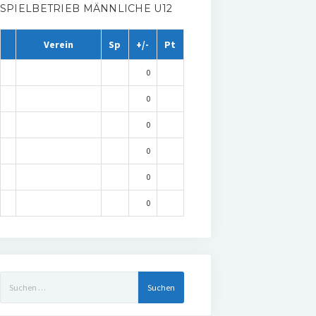
SPIELBETRIEB MÄNNLICHE U12
Verein
Sp
+/-
Pt
0
0
0
0
0
0
Suchen
nach: