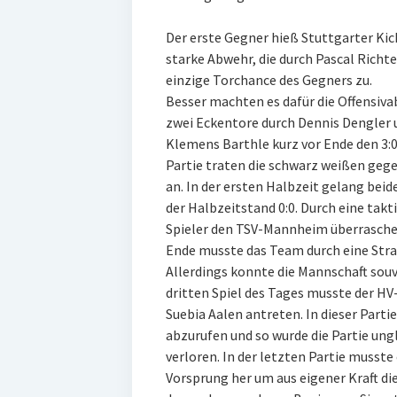
Der erste Gegner hieß Stuttgarter Kic
starke Abwehr, die durch Pascal Richte
einzige Torchance des Gegners zu.
Besser machten es dafür die Offensiv
zwei Eckentore durch Dennis Dengler
Klemens Barthle kurz vor Ende den 3:0
Partie traten die schwarz weißen ge
an. In der ersten Halbzeit gelang bei
der Halbzeitstand 0:0. Durch eine tak
Spieler den TSV-Mannheim überraschen
Ende musste das Team durch eine Stra
Allerdings konnte die Mannschaft souve
dritten Spiel des Tages musste der 
Suebia Aalen antreten. In dieser Parti
abzurufen und so wurde die Partie ungl
verloren. In der letzten Partie musste
Vorsprung her um aus eigener Kraft die