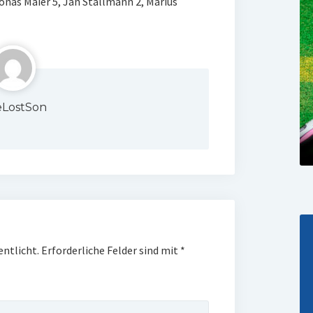
onas Maier 5, Jan Stallmann 2, Marius
LostSon
entlicht.
Erforderliche Felder sind mit
*