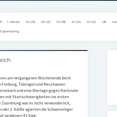
1. Herren
W U16
W U12
M U18
M U14
M U12
U8
Int
d Sponsoring
eich
waren am vergangenen Wochenende beim
gen Freiburg, Tübingen und Merzhausen
rnsbach und eine Nierlage gegen Karlsruhe
en mit Startschwierigkeiten ins ersten
ge Zuordnung war es nicht verwunderlich,
In der 2. Hälfte agierten die Schwenninger
f verdienen 4:1 Sieg.