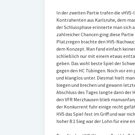
In der zweiten Partie trafen die vHVS-
Kontrahenten aus Karlsruhe, dem man 
der Schlussphase erinnerte man sich 
zahlreicher Chancen ging diese Partie 
Platzregen brachte den HVS-Nachwuc
dem Konzept. Man fand einfach keinen 
schließlich nur mit einem etwas entt
geben. Das wohl beste Spiel der Schw
gegen den HC Tübingen. Noch vor ein
und klanglos unter. Diesmal hielt man
biegen und brechen und gewann letzten
Abschluss des Tages langte dann der 
den VFR Merzhausen blieb manvanfang
der Konkurrent fuhr einige recht gefäh
HVS das Spiel fest im Griff und war ni
hoher 8:1 Sieg war der Lohn für eine e