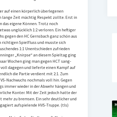
ler auf einen körperlich überlegenen
lange Zeit mächtig Respekt zollte. Erst in
an das eigene Können. Trotz noch
etwas unglücklich 1:2 verloren. Ein heftiger
hs gegen den HC Gernsbach ganz schön aus
richtigen Spielfluss und musste sich
äuschendes 1:1 Unentschieden zufrieden
enninger „Knirpse“ an diesem Spieltag ging
 paar Wochen ging man gegen HCT sang-
 voll dagegen und lieferte einen Kampf auf
dlich die Partie verdient mit 2:1. Zum
HVS-Nachwuchs nochmals voll hin. Gegen
s immer wieder in der Abwehr hängen und
rliche Konter. Mit der Zeit jedoch hatte der
cht mehr zu bremsen. Ein sehr deutlicher und
ngagiert aufspielende HVS-Truppe. (tls)