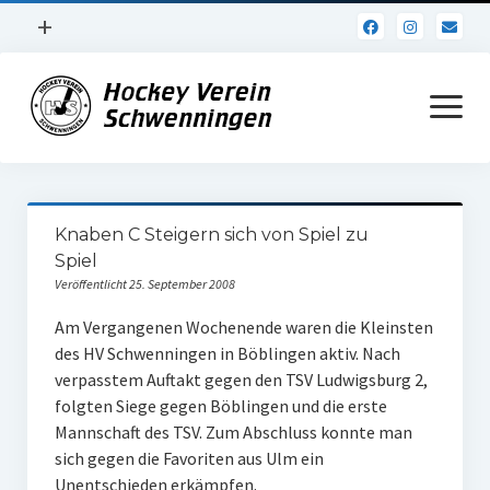
Menü
+
öffnen
Impressum
Menü
öffnen
Datenschutz
Verein
Knaben C Steigern sich von Spiel zu
Daten und Fakten
Spiel
Veröffentlicht 25. September 2008
Online Jubiläum
Am Vergangenen Wochenende waren die Kleinsten
Vereinsheim
des HV Schwenningen in Böblingen aktiv. Nach
verpasstem Auftakt gegen den TSV Ludwigsburg 2,
Hockey Shirts
folgten Siege gegen Böblingen und die erste
FSJ Stelle
Mannschaft des TSV. Zum Abschluss konnte man
sich gegen die Favoriten aus Ulm ein
1. Herren
Unentschieden erkämpfen.