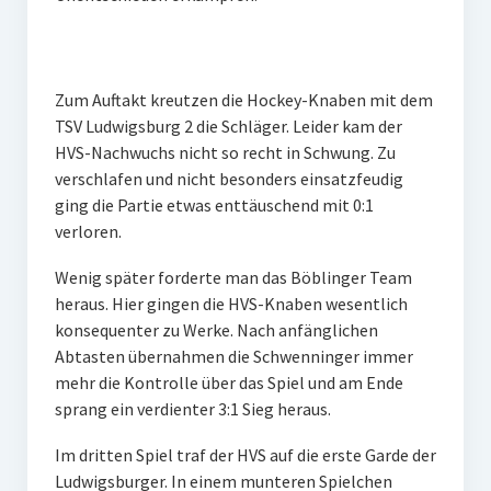
W U16
W U12
Zum Auftakt kreutzen die Hockey-Knaben mit dem
M U18
TSV Ludwigsburg 2 die Schläger. Leider kam der
HVS-Nachwuchs nicht so recht in Schwung. Zu
M U14
verschlafen und nicht besonders einsatzfeudig
ging die Partie etwas enttäuschend mit 0:1
M U12
verloren.
U8
Wenig später forderte man das Böblinger Team
heraus. Hier gingen die HVS-Knaben wesentlich
Internationale Hallenhockeyturnier
konsequenter zu Werke. Nach anfänglichen
Sieger
Abtasten übernahmen die Schwenninger immer
mehr die Kontrolle über das Spiel und am Ende
Zocker Reloaded
sprang ein verdienter 3:1 Sieg heraus.
Galerie
Im dritten Spiel traf der HVS auf die erste Garde der
Ludwigsburger. In einem munteren Spielchen
Jugend Sponsoring