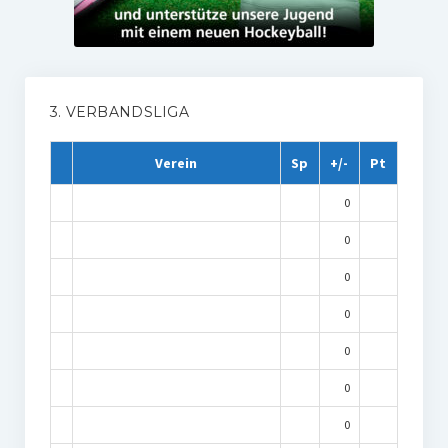
3. VERBANDSLIGA
Verein
Sp
+/-
Pt
0
0
0
0
0
0
0