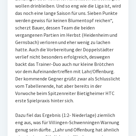
wollen drinbleiben. Und so eng wie die Liga ist, wird
W U16
das noch eine lange Saison für uns. Sieben Punkte
werden gewiss für keinen Blumentopf reichen“,
W U12
scherzt Bauer, dessen Team die beiden
M U18
vergangenen Partien im Herbst (Heidenheim und
Gernsbach) verloren und eher wenig zu lachen
M U14
hatte. Auch die Vorbereitung der Doppelstädter
verlief nicht besonders erfolgreich, deswegen
M U12
backt das Trainer-Duo auch nur kleine Brötchen
vor dem Aufeinandertreffen mit Lahr/Offenburg.
U8
Der kommende Gegner grüßt zwar als Schlusslicht
Internationale Hallenhockeyturnier
vom Tabellenende, hat aber bereits in der
Vorwoche beim Spitzenreiter Bietigheimer HTC
Sieger
erste Spielpraxis hinter sich.
Zocker Reloaded
Dazu fiel das Ergebnis (1:2- Niederlage) ziemlich
eng aus, was für Villingen-Schwenningen Warnung
Galerie
genug sein dürfte. „Lahr und Offenburg hat ähnlich
Jugend Sponsoring