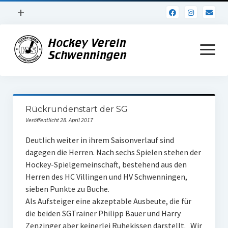
Menü
+
öffnen
Impressum
Menü
öffnen
Datenschutz
Verein
Rückrundenstart der SG
Daten und Fakten
Veröffentlicht 28. April 2017
Online Jubiläum
Deutlich weiter in ihrem Saisonverlauf sind
dagegen die Herren. Nach sechs Spielen stehen der
Vereinsheim
Hockey-Spielgemeinschaft, bestehend aus den
Herren des HC Villingen und HV Schwenningen,
Hockey Shirts
sieben Punkte zu Buche.
FSJ Stelle
Als Aufsteiger eine akzeptable Ausbeute, die für
die beiden SGTrainer Philipp Bauer und Harry
1. Herren
Zenzinger aber keinerlei Ruhekissen darstellt. „Wir