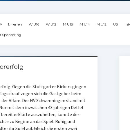
1. Herren
W U16
W U12
M U18
M U14
M U12
U8
Int
d Sponsoring
orerfolg
rfolg. Gegen die Stuttgarter Kickers gingen
 Tags drauf zogen sich die Gastgeber beim
 der Affäre. Der HV Schwenningen stand mit
Nur mit dem inzwischen 43 jährigen Detlef
 bereit erklärte auszuhelfen, konnte der
hte zu Beginn an das Spiel. Ruhig und
er ihr Spiel auf. Gleich die ersten zwei