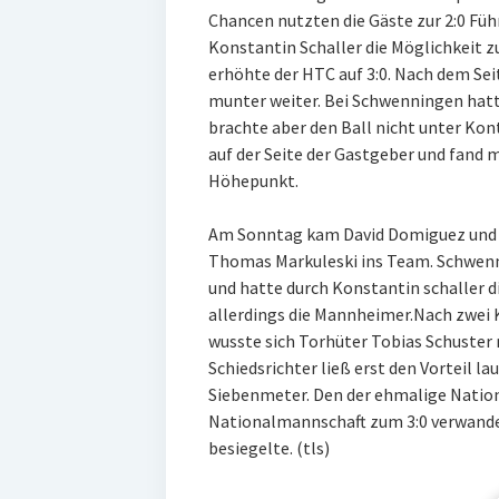
Chancen nutzten die Gäste zur 2:0 Füh
Konstantin Schaller die Möglichkeit z
erhöhte der HTC auf 3:0. Nach dem Se
munter weiter. Bei Schwenningen hatt
brachte aber den Ball nicht unter Kon
auf der Seite der Gastgeber und fand m
Höhepunkt.
Am Sonntag kam David Domiguez und Fr
Thomas Markuleski ins Team. Schwenn
und hatte durch Konstantin schaller d
allerdings die Mannheimer.Nach zwei K
wusste sich Torhüter Tobias Schuster 
Schiedsrichter ließ erst den Vorteil l
Siebenmeter. Den der ehmalige Natio
Nationalmannschaft zum 3:0 verwandel
besiegelte. (tls)