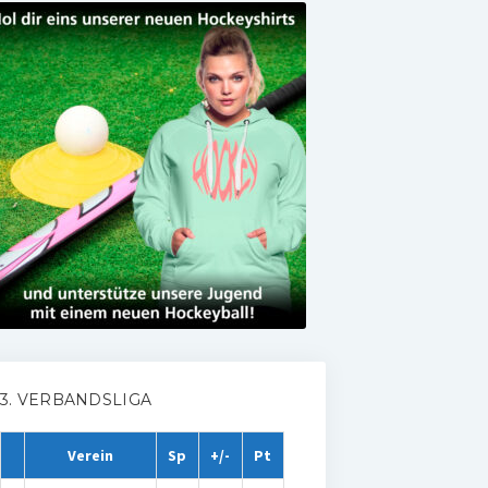
3. VERBANDSLIGA
Verein
Sp
+/-
Pt