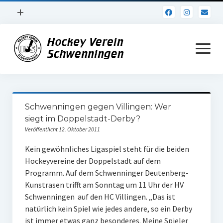
Menü
+
öffnen
Impressum
Menü
öffnen
Datenschutz
Verein
Schwenningen gegen Villingen: Wer
Daten und Fakten
siegt im Doppelstadt-Derby?
Veröffentlicht 12. Oktober 2011
Online Jubiläum
Kein gewöhnliches Ligaspiel steht für die beiden
Vereinsheim
Hockeyvereine der Doppelstadt auf dem
Programm. Auf dem Schwenninger Deutenberg-
Hockey Shirts
Kunstrasen trifft am Sonntag um 11 Uhr der HV
FSJ Stelle
Schwenningen auf den HC Villingen. „Das ist
natürlich kein Spiel wie jedes andere, so ein Derby
1. Herren
ist immer etwas ganz besonderes. Meine Spieler