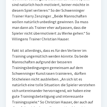
sind natürlich hoch motiviert, keiner möchte in
W U16
diesem Spiel verlieren.“ So der Schwenninger
Trainer Harry Zenzinger. „Beide Mannschaften
W U12
wollen natürlich unbedingt gewinnen. Da muss
M U18
man dann als Trainer eher aufpassen, dass die
Spieler nicht übermotiviert zu Werke gehen.“ So
M U14
Villingens Trainer Christian Hauser.
M U12
Fakt ist allerdings, dass es für den Verlierer im
Training ungemütlich werden könnte. Da beide
U8
Mannschaften aufgrund der besseren
Internationale Hallenhockeyturnier
Trainingsbedingungen gemeinsam auf dem
Schwenninger Kunstrasen trainieren, dürften
Sieger
Sticheleien nicht ausbleiben. „An sich ist es
natürlich eine tolle Situation: die Spieler verstehen
Zocker Reloaded
sich untereinander hervorragend, wir haben eine
gute Trainingsbeteiligung und interessante
Galerie
Trainingsspiele.“ So Christian Hauser, der auch auf
Jugend Sponsoring