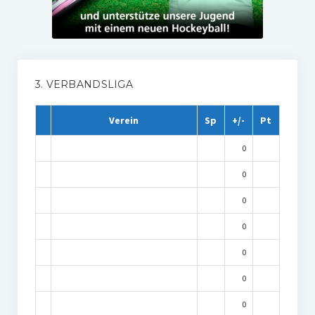
3. VERBANDSLIGA
Verein
Sp
+/-
Pt
0
0
0
0
0
0
0