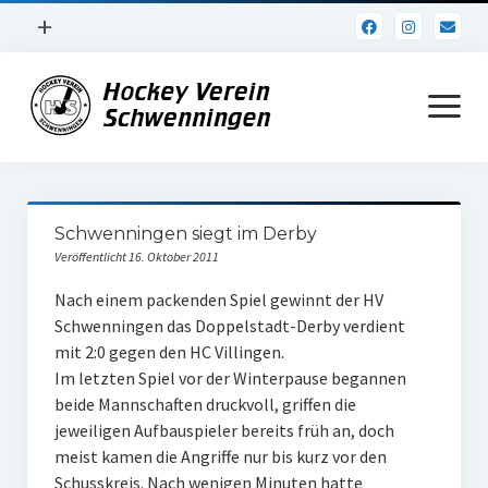
Menü
+
öffnen
Impressum
Menü
öffnen
Datenschutz
Verein
Schwenningen siegt im Derby
Daten und Fakten
Veröffentlicht 16. Oktober 2011
Online Jubiläum
Nach einem packenden Spiel gewinnt der HV
Schwenningen das Doppelstadt-Derby verdient
Vereinsheim
mit 2:0 gegen den HC Villingen.
Im letzten Spiel vor der Winterpause begannen
Hockey Shirts
beide Mannschaften druckvoll, griffen die
FSJ Stelle
jeweiligen Aufbauspieler bereits früh an, doch
meist kamen die Angriffe nur bis kurz vor den
1. Herren
Schusskreis. Nach wenigen Minuten hatte