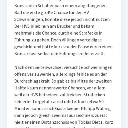
Konstantin Schaller nach einem abgefangenen
W U16
Ball die erste große Chance für den HV
Schwenningen, konnte diese jedoch nicht nutzen.
W U12
Der HVS blieb nun am Drücker und bekam
M U18
mehrmals die Chance, durch eine Strafecke in
Führung zu gehen. Doch Villingen verteidigte
M U14
geschickt und hätte kurz vor der Pause durch einen
Konter fast selbst den Führungstreffer erzielt.
M U12
Nach dem Seitenwechsel versuchte Schwenningen
U8
offensiver zu werden, allerdings fehlte es an der
Internationale Hallenhockeyturnier
Durchschlagskraft. So gab es bis Mitte der zweiten
Hälfte kaum nennenswerte Chancen, vor allem,
Sieger
weil der HVS bei seinen zahlreichen Strafecken
keinerlei Torgefahr ausstrahlte. Nach etwa 50
Zocker Reloaded
Minuten konnte sich Gästekeeper Philipp Wabnig
dann jedoch gleich zweimal auszeichnen: zuerst
Galerie
hielt er einen Distanzschuss von Tobias Dietz, kurz
Jugend Sponsoring