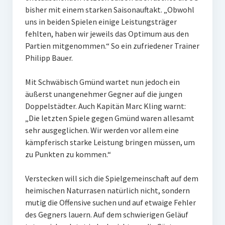
bisher mit einem starken Saisonauftakt. „Obwohl
W U16
uns in beiden Spielen einige Leistungsträger
fehlten, haben wir jeweils das Optimum aus den
W U12
Partien mitgenommen.“ So ein zufriedener Trainer
M U18
Philipp Bauer.
M U14
Mit Schwäbisch Gmünd wartet nun jedoch ein
äußerst unangenehmer Gegner auf die jungen
M U12
Doppelstädter. Auch Kapitän Marc Kling warnt:
„Die letzten Spiele gegen Gmünd waren allesamt
U8
sehr ausgeglichen. Wir werden vor allem eine
Internationale Hallenhockeyturnier
kämpferisch starke Leistung bringen müssen, um
zu Punkten zu kommen.“
Sieger
Verstecken will sich die Spielgemeinschaft auf dem
Zocker Reloaded
heimischen Naturrasen natürlich nicht, sondern
mutig die Offensive suchen und auf etwaige Fehler
Galerie
des Gegners lauern. Auf dem schwierigen Geläuf
Jugend Sponsoring