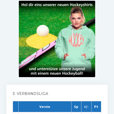
3. VERBANDSLIGA
Verein
Sp
+/-
Pt