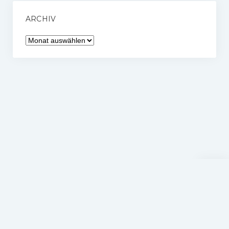
ARCHIV
Archiv
Nach
oben
scrolle
Hockey Verein Schwenningen