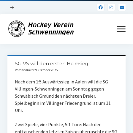
Menü
+
öffnen
Impressum
Menü
öffnen
Datenschutz
Verein
SG VS will den ersten Heimsieg
Daten und Fakten
Veröffentlicht 9. Oktober 2015
Online Jubiläum
Nach dem 1:5 Auswärtssieg in Aalen will die SG
Villingen-Schwenningen am Sonntag gegen
Vereinsheim
Schwäbisch Gmünd den nächsten Dreier.
Spielbeginn im Villinger Friedengrund ist um 11
Hockey Shirts
Uhr.
FSJ Stelle
Zwei Spiele, vier Punkte, 5:1 Tore: Nach der
1. Herren
enttäuschenden letzten Saison überraschte die SG