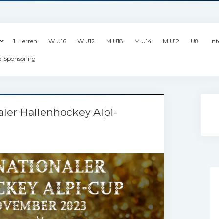
1. Herren
W U16
W U12
M U18
M U14
M U12
U8
Int
d Sponsoring
aler Hallenhockey Alpi-