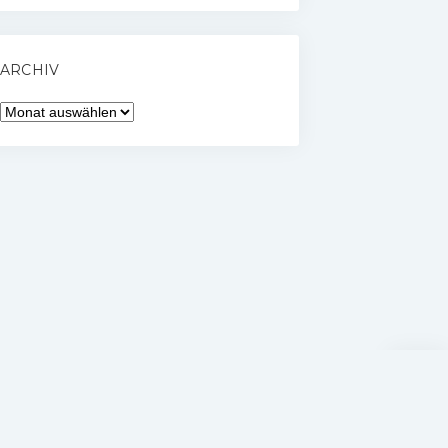
ARCHIV
Archiv
Nach
oben
scrolle