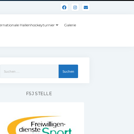
ernationale Hallenhockeyturnier
Galerie
Suchen
nach:
FSJ STELLE