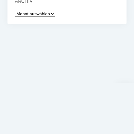
ARCHIV
Archiv
Nach
oben
scrolle
Hockey Verein Schwenningen
Startup Blog
von Compete Themes.