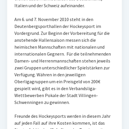
Italien und der Schweiz aufeinander.
W U16
Am 6. und 7. November 2010 steht in den
W U12
Deutenbergsporthallen der Hockeysport im
M U18
Vordergrund. Zur Beginn der Vorbereitung für die
anstehende Hallensaison messen sich die
M U14
heimischen Mannschaften mit nationalen und
internationalen Gegnern. Für die teilnehmenden
M U12
Damen- und Herrenmannschaften stehen jeweils
zwei Gruppen unterschiedlicher Spielstärken zur
U8
Verfügung. Währen in den jeweiligen
Internationale Hallenhockeyturnier
Oberligagruppen um ein Preisgeld von 200€
gespielt wird, gibt es in den Verbandsliga-
Sieger
Wettbewerben Pokale der Stadt Villingen-
Schwenningen zu gewinnen.
Zocker Reloaded
Freunde des Hockeysports werden in diesem Jahr
Galerie
auf jeden Fall auf ihre Kosten kommen, ist das
Jugend Sponsoring