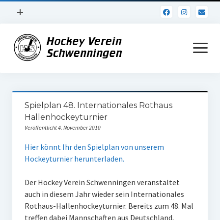
Menü
+
öffnen
Impressum
Menü
öffnen
Datenschutz
Verein
Spielplan 48. Internationales Rothaus
Daten und Fakten
Hallenhockeyturnier
Veröffentlicht 4. November 2010
Online Jubiläum
Hier könnt Ihr den Spielplan von unserem
Vereinsheim
Hockeyturnier herunterladen.
Hockey Shirts
Der Hockey Verein Schwenningen veranstaltet
FSJ Stelle
auch in diesem Jahr wieder sein Internationales
Rothaus-Hallenhockeyturnier. Bereits zum 48. Mal
1. Herren
treffen dabei Mannschaften aus Deutschland,