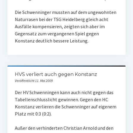
W U16
Die Schwenninger mussten auf dem ungewohnten
Naturrasen bei der TSG Heidelberg gleich acht
W U12
Ausfälle kompensieren, zeigten sich aber im
Gegensatz zum vergangenen Spiel gegen
M U18
Konstanz deutlich bessere Leistung.
M U14
M U12
U8
HVS verliert auch gegen Konstanz
Veröffentlicht 11. Mai 2009
Internationale Hallenhockeyturnier
Der HV Schwenningen kann auch nicht gegen das
Sieger
Tabellenschlusslicht gewinnen. Gegen den HC
Konstanz verlieren die Schwenninger auf eigenem
Zocker Reloaded
Platz mit 0:3 (0:2).
Galerie
Außer den verhinderten Christian Arnold und den
Jugend Sponsoring