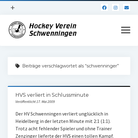
Menü
+
öffnen
Impressum
Menü
öffnen
Datenschutz
Verein
Beiträge verschlagwortet als “schwenninger”
Daten und Fakten
Online Jubiläum
HVS verliert in Schlussminute
Vereinsheim
Veröffentlicht 17. Mai 2009
Hockey Shirts
Der HV Schwenningen verliert unglücklich in
Heidelberg in der letzten Minute mit 2:1 (1:1).
FSJ Stelle
Trotz acht fehlender Spieler und ohne Trainer
1. Herren
Zenzinger lieferte der HVS einen tollen Kampf.