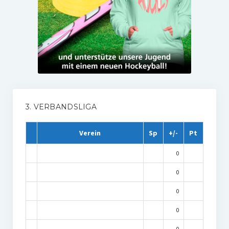
3. VERBANDSLIGA
Verein
Sp
+/-
Pt
0
0
0
0
0