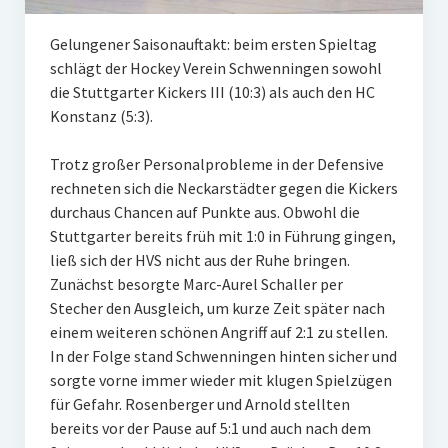
W U16
Gelungener Saisonauftakt: beim ersten Spieltag
schlägt der Hockey Verein Schwenningen sowohl
W U12
die Stuttgarter Kickers III (10:3) als auch den HC
M U18
Konstanz (5:3).
M U14
Trotz großer Personalprobleme in der Defensive
rechneten sich die Neckarstädter gegen die Kickers
M U12
durchaus Chancen auf Punkte aus. Obwohl die
Stuttgarter bereits früh mit 1:0 in Führung gingen,
U8
ließ sich der HVS nicht aus der Ruhe bringen.
Internationale Hallenhockeyturnier
Zunächst besorgte Marc-Aurel Schaller per
Stecher den Ausgleich, um kurze Zeit später nach
Sieger
einem weiteren schönen Angriff auf 2:1 zu stellen.
In der Folge stand Schwenningen hinten sicher und
Zocker Reloaded
sorgte vorne immer wieder mit klugen Spielzügen
für Gefahr. Rosenberger und Arnold stellten
Galerie
bereits vor der Pause auf 5:1 und auch nach dem
Jugend Sponsoring